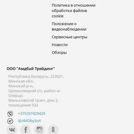
Политика в отношении
обработки файлов
cookie
Положение о
видеонаблюдении
Сервисные центры
Новости
Обзоры
ООО "Амдбай Трейдинг"
Республика Беларусь, 223021,
Минская обл.,
Минский р-н.,
Щомыслицкий с/с, район аг.
Озерцо,
Меньковский тракт, дом 2,
помещение 533
+375297429429
@AMDbybot