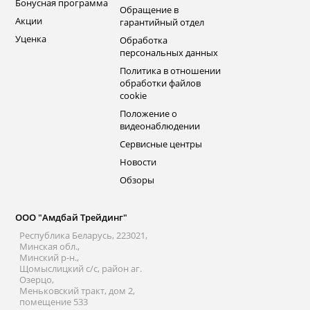
Бонусная программа
Обращение в
Акции
гарантийный отдел
Уценка
Обработка
персональных данных
Политика в отношении
обработки файлов
cookie
Положение о
видеонаблюдении
Сервисные центры
Новости
Обзоры
ООО "Амдбай Трейдинг"
Республика Беларусь, 223021,
Минская обл.,
Минский р-н.,
Щомыслицкий с/с, район аг.
Озерцо,
Меньковский тракт, дом 2,
помещение 533