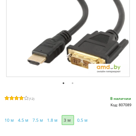
В наличии
(
12
)
Код: 807089
10 м
4.5 м
7.5 м
1.8 м
3 м
0.5 м