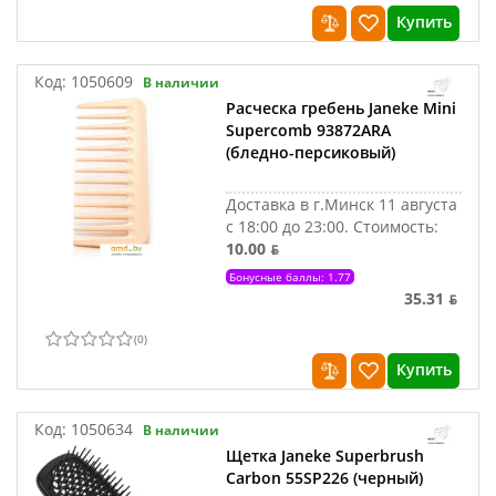
Купить
Код:
1050609
В наличии
Расческа гребень Janeke Mini
Supercomb 93872ARA
(бледно-персиковый)
Доставка в г.Минск 11 августа
с 18:00 до 23:00.
Стоимость:
10.00 ƃ
Бонусные баллы: 1.77
35.31 ƃ
(
0
)
Купить
Код:
1050634
В наличии
Щетка Janeke Superbrush
Carbon 55SP226 (черный)