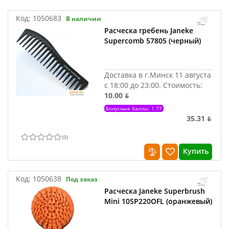
Код:
1050683
В наличии
Расческа гребень Janeke
Supercomb 57805 (черный)
Доставка в г.Минск 11 августа
с 18:00 до 23:00.
Стоимость:
10.00 ƃ
Бонусные баллы: 1.77
35.31 ƃ
(
0
)
Купить
Код:
1050638
Под заказ
Расческа Janeke Superbrush
Mini 10SP220OFL (оранжевый)