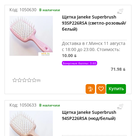
Код:
1050630
В наличии
Щетка Janeke Superbrush
93SP226RSA (светло-розовый/
белый)
Доставка в г.Минск 11 августа
с 18:00 до 23:00.
Стоимость:
10.00 ƃ
Бонусные баллы: 3.60
71.98 ƃ
(
0
)
Купить
Код:
1050633
В наличии
Щетка Janeke Superbrush
94SP226RSA (нюд/белый)