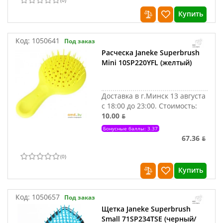
(
0
)
Купить
Код:
1050641
Под заказ
Расческа Janeke Superbrush
Mini 10SP220YFL (желтый)
Доставка в г.Минск 13 августа
с 18:00 до 23:00.
Стоимость:
10.00 ƃ
Бонусные баллы: 3.37
67.36 ƃ
(
0
)
Купить
Код:
1050657
Под заказ
Щетка Janeke Superbrush
Small 71SP234TSE (черный/