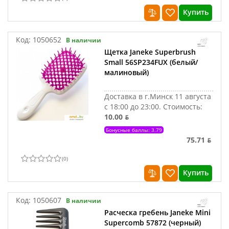
Купить
Код:
1050652
В наличии
Щетка Janeke Superbrush
Small 56SP234FUX (белый/
малиновый)
Доставка в г.Минск 11 августа
с 18:00 до 23:00.
Стоимость:
10.00 ƃ
Бонусные баллы: 3.79
75.71 ƃ
(
0
)
Купить
Код:
1050607
В наличии
Расческа гребень Janeke Mini
Supercomb 57872 (черный)