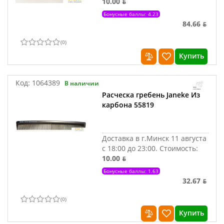
10.00 ƃ
Бонусные баллы: 4.23
84.66 ƃ
(
0
)
Купить
Код:
1064389
В наличии
Расческа гребень Janeke Из
карбона 55819
Доставка в г.Минск 11 августа
с 18:00 до 23:00.
Стоимость:
10.00 ƃ
Бонусные баллы: 1.63
32.67 ƃ
(
0
)
Купить