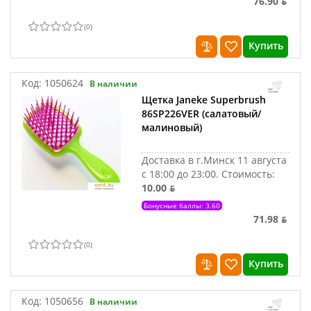
76.90 ƃ
(
0
)
Купить
Код:
1050624
В наличии
Щетка Janeke Superbrush
86SP226VER (салатовый/
малиновый)
Доставка в г.Минск 11 августа
с 18:00 до 23:00.
Стоимость:
10.00 ƃ
Бонусные баллы: 3.60
71.98 ƃ
(
0
)
Купить
Код:
1050656
В наличии