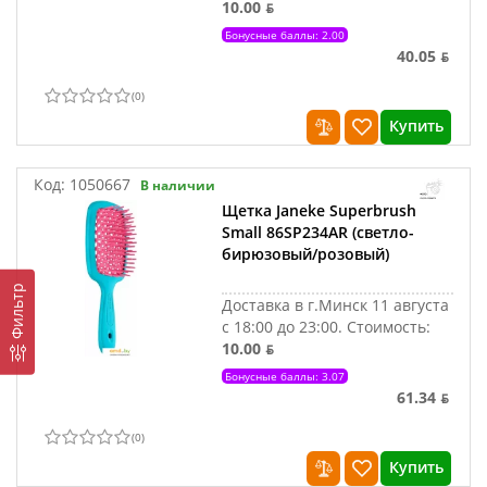
10.00 ƃ
Бонусные баллы: 2.00
40.05 ƃ
(
0
)
Купить
Код:
1050667
В наличии
Щетка Janeke Superbrush
Small 86SP234AR (светло-
бирюзовый/розовый)
Фильтр
Доставка в г.Минск 11 августа
с 18:00 до 23:00.
Стоимость:
10.00 ƃ
Бонусные баллы: 3.07
61.34 ƃ
(
0
)
Купить