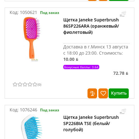
Код:
1050621
Под заказ
Щетка Janeke Superbrush
86SP226ARA (оранжевый/
фиолетовый)
Доставка в г.Минск 13 августа
с 18:00 до 23:00.
Стоимость:
10.00 ƃ
Бонусные баллы: 3.64
72.78 ƃ
(
0
)
Купить
Код:
1076246
Под заказ
Щетка Janeke Superbrush
SP226BIA TSE (белый/
голубой)