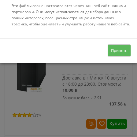
Бонусные баллы: 2.23
Эти файлы cookie настраиваются через наш веб-сайт нашими
105.38 ƃ
партнерами. Они могут использоваться для сбора данных о
ваших интересах, посещаемых страницах и источниках
(
4
)
трафика, чтобы оценивать и улучшать работу нашего веб-сайта.
Купить
Код:
15202
В наличии
Принять
Источник бесперебойного
питания CyberPower UTC850E
Доставка в г.Минск 10 августа
с 18:00 до 23:00.
Стоимость:
10.00 ƃ
Бонусные баллы: 2.91
137.58 ƃ
(
9
)
Купить