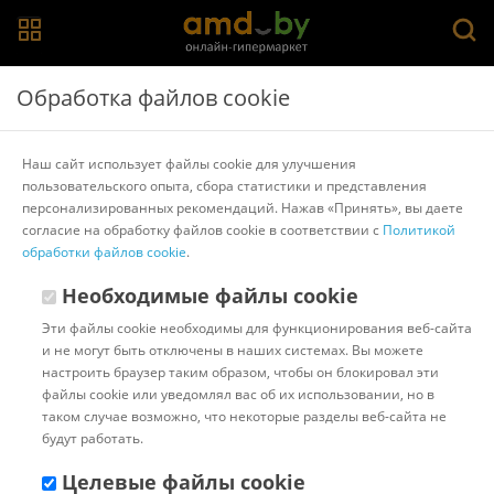
Главная
>
Каталог товаров
>
Источники бесперебойного
Обработка файлов cookie
питания
Источники бесперебойного питания
Наш сайт использует файлы cookie для улучшения
пользовательского опыта, сбора статистики и представления
APC
персонализированных рекомендаций. Нажав «Принять», вы даете
согласие на обработку файлов cookie в соответствии с
Политикой
обработки файлов cookie
.
Популярные
Сортировать:
Необходимые файлы cookie
Код:
1118232
В наличии
Эти файлы cookie необходимы для функционирования веб-сайта
Источник бесперебойного
и не могут быть отключены в наших системах. Вы можете
питания CyberPower UTC650E
настроить браузер таким образом, чтобы он блокировал эти
файлы cookie или уведомлял вас об их использовании, но в
таком случае возможно, что некоторые разделы веб-сайта не
Доставка в г.Минск 10 августа
будут работать.
с 18:00 до 23:00.
Стоимость:
10.00 ƃ
Целевые файлы cookie