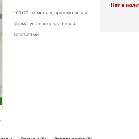
Нет в нал
100x70 см, металл, прямоугольная
форма, установка настенная,
золотистый
Кредит «На родныя тавары» - 4%
овары
Отзывы (0)
Вопрос-ответ (0)