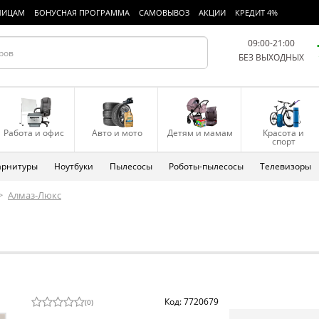
ЛИЦАМ
БОНУСНАЯ ПРОГРАММА
САМОВЫВОЗ
АКЦИИ
КРЕДИТ 4%
09:00-21:00
БЕЗ ВЫХОДНЫХ
Работа и офис
Авто и мото
Детям и мамам
Красота и
спорт
арнитуры
Ноутбуки
Пылесосы
Роботы-пылесосы
Телевизоры
>
Алмаз-Люкс
Код: 7720679
(
0
)