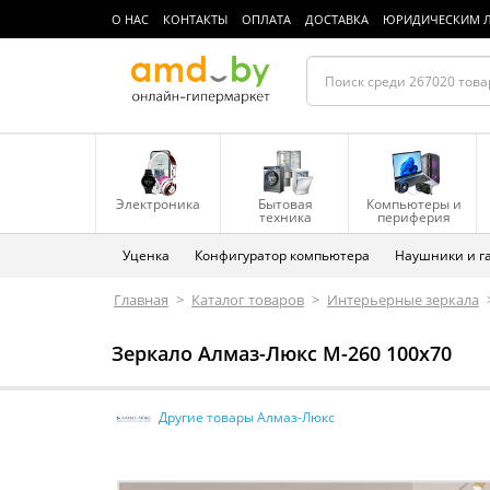
О НАС
КОНТАКТЫ
ОПЛАТА
ДОСТАВКА
ЮРИДИЧЕСКИМ 
Электроника
Бытовая
Компьютеры и
техника
периферия
Уценка
Конфигуратор компьютера
Наушники и г
Главная
>
Каталог товаров
>
Интерьерные зеркала
Зеркало Алмаз-Люкс М-260 100х70
Другие товары Алмаз-Люкс