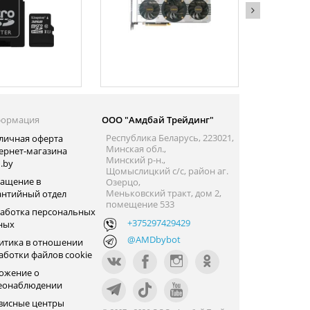
ормация
ООО "Амдбай Трейдинг"
Республика Беларусь, 223021,
личная оферта
Минская обл.,
ернет-магазина
Минский р-н.,
.by
Щомыслицкий с/с, район аг.
ащение в
Озерцо,
Меньковский тракт, дом 2,
антийный отдел
помещение 533
аботка персональных
+375297429429
ных
@AMDbybot
итика в отношении
аботки файлов cookie
ожение о
еонаблюдении
висные центры