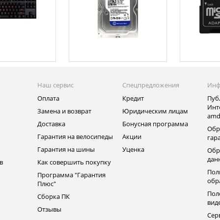
Наш сервис
Спецпредложения
Инф
Оплата
Кредит
Пуб
Инт
Замена и возврат
Юридическим лицам
amd
ь
Доставка
Бонусная программа
Обр
Гарантия на велосипеды
Акции
гар
Гарантия на шины
Уценка
Обр
дан
в
Как совершить покупку
Пол
Программа "Гарантия
обр
Плюс"
Пол
Сборка ПК
вид
Отзывы
Сер