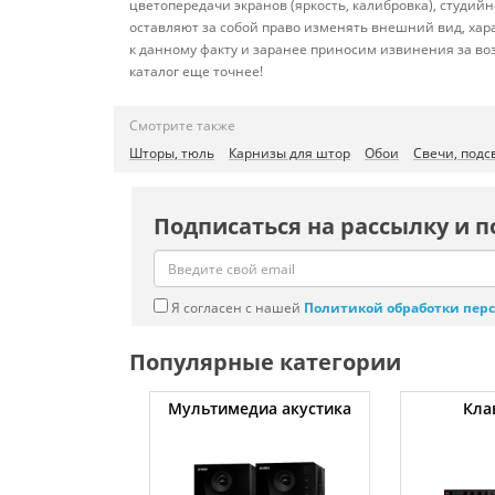
цветопередачи экранов (яркость, калибровка), студи
оставляют за собой право изменять внешний вид, хар
к данному факту и заранее приносим извинения за во
каталог еще точнее!
Смотрите также
Шторы, тюль
Карнизы для штор
Обои
Свечи, подс
Подписаться на рассылку и п
Я согласен с нашей
Политикой обработки пер
Популярные категории
атуты
Мультимедиа акустика
Кла