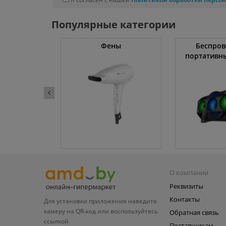
Популярные категории
жки
Фены
Беспров
портативн
О компании
Реквизиты
Контакты
Для установки приложения
наведите
камеру на QR‑код или
воспользуйтесь
Обратная связь
ссылкой
Поставщикам