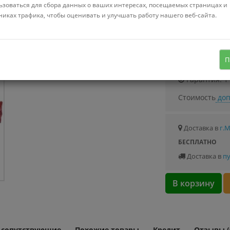
Можно купить
ьзоваться для сбора данных о ваших интересах, посещаемых страницах и
Стоимость от 2.
никах трафика, чтобы оценивать и улучшать работу нашего веб-сайта.
интерактивная игрушка, дракон,
управление с пульта, питание от
Узнать о с
П
батареек
Гарантия: 1
Стоимость
доп
Доставка в
г.
БЕСПЛАТНО
Доставка в
пу
В корзину
и сопутствующие
Похожие товары
Кредит
Отзывы (