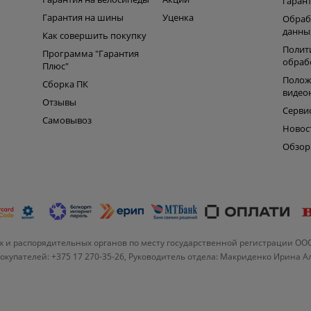
гаран
Гарантия на шины
Уценка
Обраб
данны
Как совершить покупку
Полит
Программа "Гарантия
обраб
Плюс"
Полож
Сборка ПК
видео
Отзывы
Серви
Самовывоз
Новос
Обзо
 и распорядительных органов по месту государственной регистрации ОО
купателей: +375 17 270-35-26, Руководитель отдела: Макриденко Ирина 