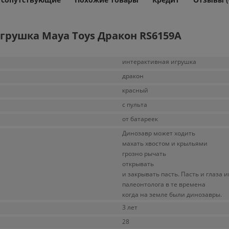
грушка Maya Toys Дракон RS6159A
интерактивная игрушка
дракон
красный
с пульта
от батареек
Динозавр может ходить
махать хвостом и крыльями
грозно рычать
открывать
и закрывать пасть. Пасть и глаза
палеонтолога в те времена
когда на земле были динозавры.
3 лет
28