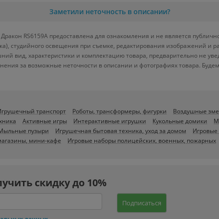
Заметили неточность в описании?
Дракон RS6159A предоставлена для ознакомления и не является публичной
вка), студийного освещения при съемке, редактирования изображений и р
ний вид, характеристики и комплектацию товара, предварительно не уве
нения за возможные неточности в описании и фотографиях товара. Будем
Игрушечный транспорт
Роботы, трансформеры, фигурки
Воздушные зм
хника
Активные игры
Интерактивные игрушки
Кукольные домики
М
Мыльные пузыри
Игрушечная бытовая техника, уход за домом
Игровые 
агазины, мини-кафе
Игровые наборы полицейских, военных, пожарных
лучить скидку до 10%
Подписаться
нальных данных