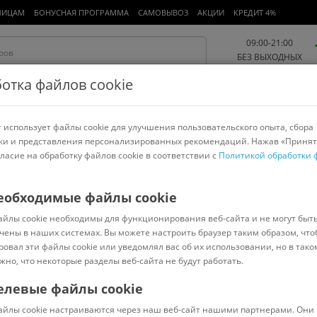
ЛИЦАМ
БОНУСНАЯ ПРОГРАММА
САМОВЫВОЗ
АКЦИИ
КРЕДИТ 4%
09:00-21:00
БЕЗ ВЫХОДНЫХ
отка файлов cookie
 использует файлы cookie для улучшения пользовательского опыта, сбора
Работа и офис
Авто и мото
Детям и мамам
Красота и
спорт
ки и представления персонализированных рекомендаций. Нажав «Принят
гласие на обработку файлов cookie в соответствии с
Политикой обработки 
арнитуры
Ноутбуки
Пылесосы
Роботы-пылесосы
Телевизоры
и и роботы
>
MAYA TOYS
еобходимые файлы cookie
айлы cookie необходимы для функционирования веб-сайта и не могут быт
ракон RS6159A
чены в наших системах. Вы можете настроить браузер таким образом, что
ровал эти файлы cookie или уведомлял вас об их использовании, но в тако
жно, что некоторые разделы веб-сайта не будут работать.
елевые файлы cookie
В наличии
(
0
)
айлы cookie настраиваются через наш веб-сайт нашими партнерами. Они 
Код: 7568543