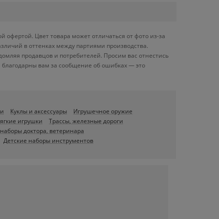
 офертой. Цвет товара может отличаться от фото из-за
азличий в оттенках между партиями производства.
домляя продавцов и потребителей. Просим вас отнестись
 благодарны вам за сообщение об ошибках — это
еи
Куклы и аксессуары
Игрушечное оружие
ягкие игрушки
Трассы, железные дороги
наборы доктора, ветеринара
Детские наборы инструментов