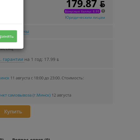
179.87 ƃ
 в кредит
79 ƃ/мec.
Бонусные баллы: 8.99
Юридическим лицам
нижении цены
ринять
 месяц
. гарантии
на 1 год: 17.99 ƃ
Минск
11 августа с 18:00 до 23:00.
Стоимость:
нкт самовывоза (г.Минск)
12 августа
Купить
0)
Вопрос-ответ (0)