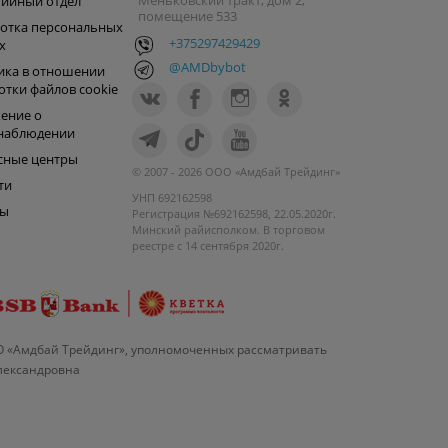
Меньковский тракт, дом 2,
тийный отдел
помещение 533
отка персональных
+375297429429
х
@AMDbybot
ика в отношении
отки файлов cookie
ение о
наблюдении
сные центры
© 2007 - 2026 ООО «Амдбай Трейдинг»
ти
УНП 692162598
ры
Регистрация №692162598, 22.05.2020г.
Минский райисполком. В торговом
реестре с 14 сентября 2020г.
О «Амдбай Трейдинг», уполномоченных рассматривать
Александровна