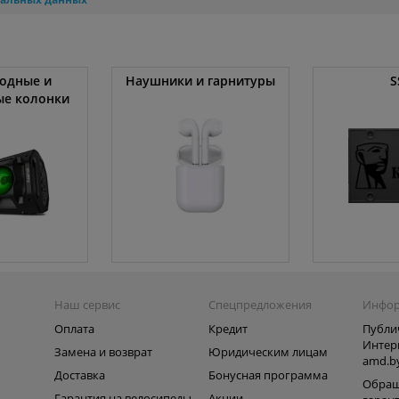
одные и
Наушники и гарнитуры
S
ые колонки
Наш сервис
Спецпредложения
Инфо
Оплата
Кредит
Публи
Интер
Замена и возврат
Юридическим лицам
amd.b
Доставка
Бонусная программа
Обращ
Гарантия на велосипеды
Акции