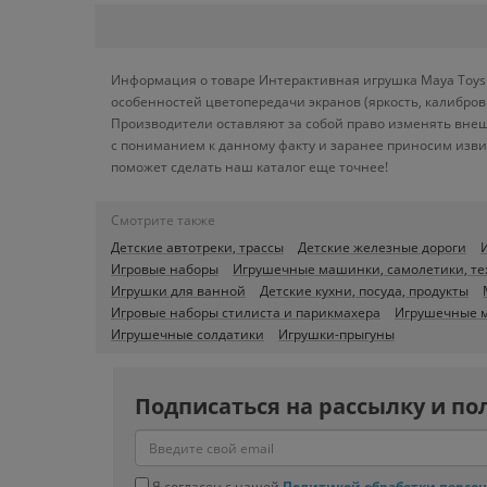
Информация о товаре Интерактивная игрушка Maya Toys 
особенностей цветопередачи экранов (яркость, калибро
Производители оставляют за собой право изменять внеш
с пониманием к данному факту и заранее приносим изви
поможет сделать наш каталог еще точнее!
Смотрите также
Детские автотреки, трассы
Детские железные дороги
Игровые наборы
Игрушечные машинки, самолетики, те
Игрушки для ванной
Детские кухни, посуда, продукты
Игровые наборы стилиста и парикмахера
Игрушечные м
Игрушечные солдатики
Игрушки-прыгуны
Подписаться на рассылку и по
Я согласен с нашей
Политикой обработки персо