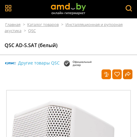
Главная
>
Каталог товаров
>
Инсталляционная и рупорная
акустика
>
QSC
QSC AD-S.SAT (белый)
Другие товары QSC