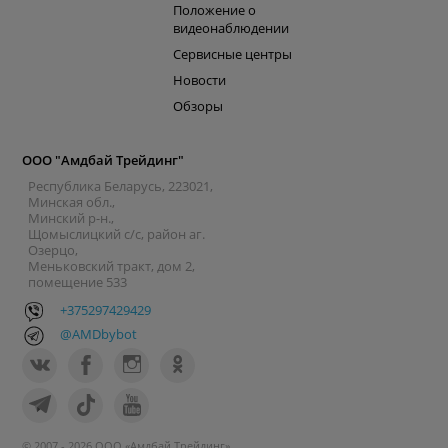
Положение о
видеонаблюдении
Сервисные центры
Новости
Обзоры
ООО "Амдбай Трейдинг"
Республика Беларусь, 223021,
Минская обл.,
Минский р-н.,
Щомыслицкий с/с, район аг.
Озерцо,
Меньковский тракт, дом 2,
помещение 533
+375297429429
@AMDbybot
© 2007 - 2026 ООО «Амдбай Трейдинг»