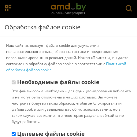
Главная
>
Каталог товаров
>
Инсталляционная и рупорная
Обработка файлов cookie
акустика
>
QSC
QSC AD-P.HALO (белый)
Наш сайт использует файлы cookie для улучшения
пользовательского опыта, сбора статистики и представления
персонализированных рекомендаций. Нажав «Принять», вы даете
Другие товары QSC
согласие на обработку файлов cookie в соответствии с
Политикой
обработки файлов cookie
.
Необходимые файлы cookie
Эти файлы cookie необходимы для функционирования веб-сайта
и не могут быть отключены в наших системах. Вы можете
настроить браузер таким образом, чтобы он блокировал эти
файлы cookie или уведомлял вас об их использовании, но в
таком случае возможно, что некоторые разделы веб-сайта не
будут работать.
Целевые файлы cookie