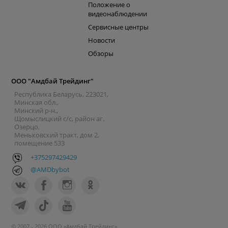
Положение о
видеонаблюдении
Сервисные центры
Новости
Обзоры
ООО "Амдбай Трейдинг"
Республика Беларусь, 223021,
Минская обл.,
Минский р-н.,
Щомыслицкий с/с, район аг.
Озерцо,
Меньковский тракт, дом 2,
помещение 533
+375297429429
@AMDbybot
© 2007 - 2026 ООО «Амдбай Трейдинг»