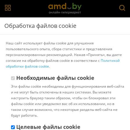
Главная
>
Каталог товаров
>
Инсталляционная и рупорная
Обработка файлов cookie
акустика
>
Nearity
Nearity ASP110
Наш сайт использует файлы cookie для улучшения
пользовательского опыта, сбора статистики и представления
персонализированных рекомендаций. Нажав «Принять», вы даете
Другие товары Nearity
согласие на обработку файлов cookie в соответствии с
Политикой
обработки файлов cookie
.
Необходимые файлы cookie
Эти файлы cookie необходимы для функционирования веб-сайта
и не могут быть отключены в наших системах. Вы можете
настроить браузер таким образом, чтобы он блокировал эти
файлы cookie или уведомлял вас об их использовании, но в
таком случае возможно, что некоторые разделы веб-сайта не
будут работать.
Целевые файлы cookie