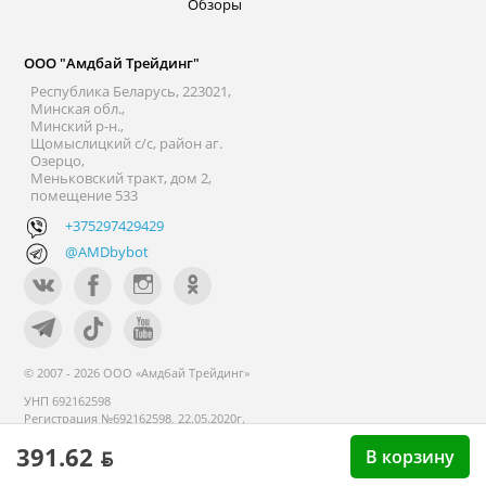
Обзоры
ООО "Амдбай Трейдинг"
Республика Беларусь, 223021,
Минская обл.,
Минский р-н.,
Щомыслицкий с/с, район аг.
Озерцо,
Меньковский тракт, дом 2,
помещение 533
+375297429429
@AMDbybot
© 2007 - 2026 ООО «Амдбай Трейдинг»
УНП 692162598
Регистрация №692162598, 22.05.2020г.
Минский райисполком. В торговом
391.62 ƃ
реестре с 14 сентября 2020г.
В корзину