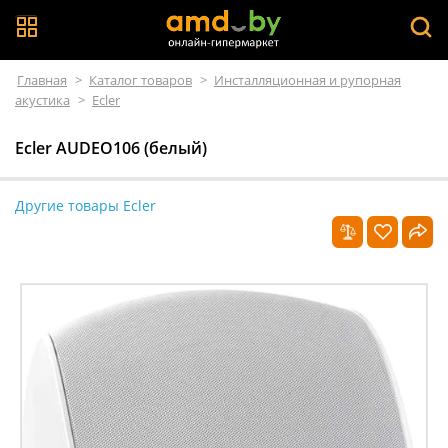
Главная
>
Каталог товаров
>
Инсталляционная и рупорная
акустика
>
Ecler
Ecler AUDEO106 (белый)
Другие товары Ecler