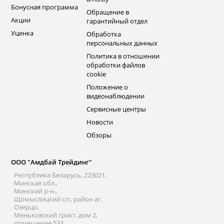
Бонусная программа
Обращение в
Акции
гарантийный отдел
Уценка
Обработка
персональных данных
Политика в отношении
обработки файлов
cookie
Положение о
видеонаблюдении
Сервисные центры
Новости
Обзоры
ООО "Амдбай Трейдинг"
Республика Беларусь, 223021,
Минская обл.,
Минский р-н.,
Щомыслицкий с/с, район аг.
Озерцо,
Меньковский тракт, дом 2,
помещение 533