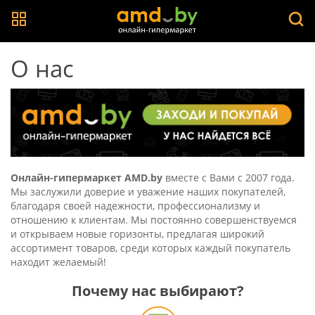
О нас
Онлайн-гипермаркет AMD.by
вместе с Вами с 2007 года.
Мы заслужили доверие и уважение наших покупателей,
благодаря своей надежности, профессионализму и
отношению к клиентам. Мы постоянно совершенствуемся
и открываем новые горизонты, предлагая широкий
ассортимент товаров, среди которых каждый покупатель
находит желаемый!
Почему нас выбирают?