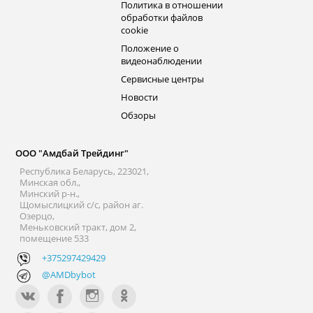
Политика в отношении
обработки файлов
cookie
Положение о
видеонаблюдении
Сервисные центры
Новости
Обзоры
ООО "Амдбай Трейдинг"
Республика Беларусь, 223021,
Минская обл.,
Минский р-н.,
Щомыслицкий с/с, район аг.
Озерцо,
Меньковский тракт, дом 2,
помещение 533
+375297429429
@AMDbybot