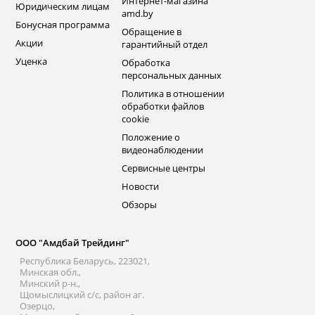
Интернет-магазина
Юридическим лицам
amd.by
Бонусная программа
Обращение в
Акции
гарантийный отдел
Уценка
Обработка
персональных данных
Политика в отношении
обработки файлов
cookie
Положение о
видеонаблюдении
Сервисные центры
Новости
Обзоры
ООО "Амдбай Трейдинг"
Республика Беларусь, 223021,
Минская обл.,
Минский р-н.,
Щомыслицкий с/с, район аг.
Озерцо,