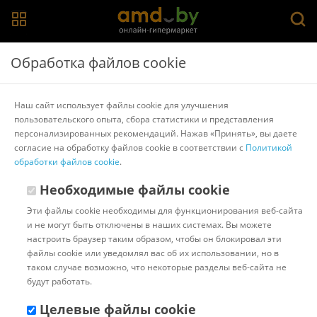
Главная
>
Каталог товаров
>
Игровые домики и палатки
>
Обработка файлов cookie
Brauberg
Игровая палатка BRAUBERG Kids Лабиринт 4 в 1
Наш сайт использует файлы cookie для улучшения
665171
пользовательского опыта, сбора статистики и представления
персонализированных рекомендаций. Нажав «Принять», вы даете
согласие на обработку файлов cookie в соответствии с
Политикой
Другие товары Brauberg
обработки файлов cookie
.
Необходимые файлы cookie
Эти файлы cookie необходимы для функционирования веб-сайта
и не могут быть отключены в наших системах. Вы можете
настроить браузер таким образом, чтобы он блокировал эти
файлы cookie или уведомлял вас об их использовании, но в
таком случае возможно, что некоторые разделы веб-сайта не
будут работать.
Целевые файлы cookie