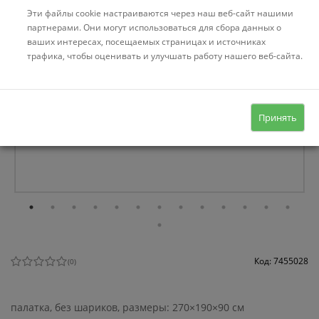
Эти файлы cookie настраиваются через наш веб-сайт нашими
партнерами. Они могут использоваться для сбора данных о
ваших интересах, посещаемых страницах и источниках
трафика, чтобы оценивать и улучшать работу нашего веб-сайта.
Принять
Код: 7455028
(
0
)
палатка, без шариков, размеры: 270×190×90 см