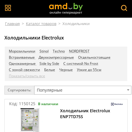
Главная
>
Каталог товаров
>
Холодильники
Холодильники Electrolux
Морозильники
Stinol
Techno
NORDFROST
Встраиваемые
Двухкомпрессорные
Отдельностоящие
Однокамерные
Side by Side
С системой No Frost
С зоной свежести
Белые
Черные
Узкие до 55см
Показать/скрыть все
Популярные
Сортировать:
Код:
1150125
В наличии
Холодильник Electrolux
ENP7TD75S