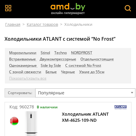
Главная
>
Каталог товаров
>
Холодильники
Холодильники ATLANT с системой “No Frost”
Морозильники
Stinol
Techno
NORDFROST
Встраиваемые
Двухкомпрессорные
Отдельностоящие
Однокамерные
Side by Side
С системой No Frost
С зоной свежести
Белые
Черные
Узкие до 55см
Показать/скрыть все
Популярные
Сортировать:
Код:
960278
В наличии
Холодильник ATLANT
ХМ-4625-109-ND