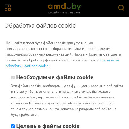
Главная
>
Каталог товаров
>
Холодильники
>
ATLANT
Обработка файлов cookie
Холодильник ATLANT ХМ-4010-022
Наш сайт использует файлы cookie для улучшения
пользовательского опыта, сбора статистики и представления
Другие товары ATLANT
персонализированных рекомендаций. Нажав «Принять», вы даете
согласие на обработку файлов cookie в соответствии с
Политикой
обработки файлов cookie
.
Необходимые файлы cookie
Эти файлы cookie необходимы для функционирования веб-сайта
и не могут быть отключены в наших системах. Вы можете
настроить браузер таким образом, чтобы он блокировал эти
файлы cookie или уведомлял вас об их использовании, но в
таком случае возможно, что некоторые разделы веб-сайта не
будут работать.
Целевые файлы cookie