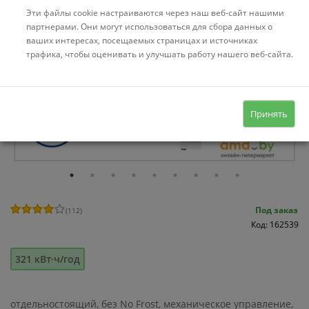
Эти файлы cookie настраиваются через наш веб-сайт нашими
партнерами. Они могут использоваться для сбора данных о
ваших интересах, посещаемых страницах и источниках
трафика, чтобы оценивать и улучшать работу нашего веб-сайта.
Кредит «На родныя тавары» - 4%
Принять
Под заказ
(
112
)
Код: 162539
321 кВт·ч/год
отдельностоящий, без No Frost, механическое управление,