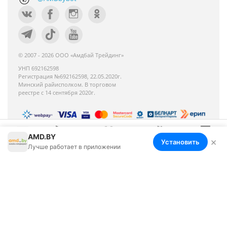
© 2007 - 2026 ООО «Амдбай Трейдинг»
УНП 692162598
Регистрация №692162598, 22.05.2020г.
Минский райисполком. В торговом
реестре с 14 сентября 2020г.
AMD.BY
Номер телефона работников местных
×
Установить
Меню
Корзина
Избранное
Сравнение
Войти
Лучше работает в приложении
исполнительных и распорядительных органов по
месту государственной регистрации ООО «Амдбай
Трейдинг», уполномоченных рассматривать
обращения покупателей: +375 17 270-35-26,
Руководитель отдела: Макриденко Ирина
Александровна