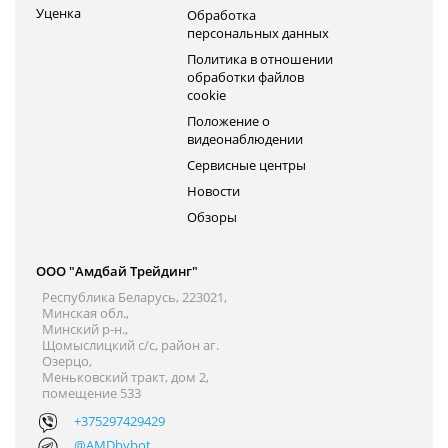
Уценка
Обработка
персональных данных
Политика в отношении
обработки файлов
cookie
Положение о
видеонаблюдении
Сервисные центры
Новости
Обзоры
ООО "Амдбай Трейдинг"
Республика Беларусь, 223021,
Минская обл.,
Минский р-н.,
Щомыслицкий с/с, район аг.
Озерцо,
Меньковский тракт, дом 2,
помещение 533
+375297429429
@AMDbybot