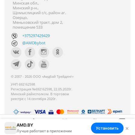
Минская обл.,
Минский р-н.,
Щомыслицкий с/с, район аг.
Озерцо,
Меньковский тракт, дом 2,
помещение 533
+375297429429
@AMDbybot
© 2007 - 2026 ООО «Амдбай Трейдинг»
УНП 692162598
Регистрация №692162598, 22.05.2020г.
Минский райисполком. В торговом
реестре с 14 сентября 2020г.
AMD.BY
Номер телефона работников местных
×
Установить
Меню
Корзина
Избранное
Сравнение
Войти
Лучше работает в приложении
исполнительных и распорядительных органов по