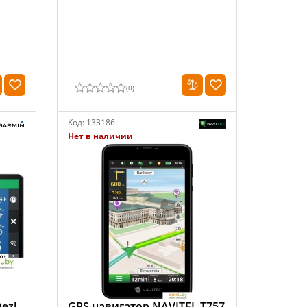
(
0
)
Код:
133186
Нет в наличии
ezl
GPS навигатор NAVITEL T757