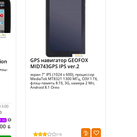
GPS навигатор GEOFOX
ion
MID743GPS IPS ver.2
флэш-
экран 7" IPS (1024 x 600), процессор
MediaTek MT8321 1300 МГц, ОЗУ 1 Гб,
флэш-память 8 Гб, 3G, камера 2 Мп,
Android 8.1 Oreo
13:00
О
7.95
00 ƃ
(
13
)