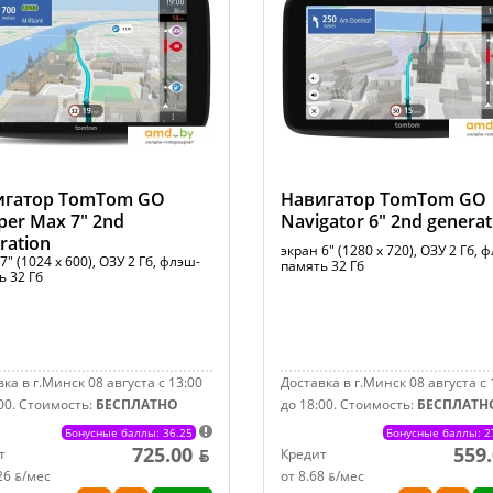
игатор TomTom GO
Навигатор TomTom GO
er Max 7" 2nd
Navigator 6" 2nd generat
ration
экран 6" (1280 x 720), ОЗУ 2 Гб, 
7" (1024 x 600), ОЗУ 2 Гб, флэш-
память 32 Гб
ь 32 Гб
ка в г.Минск 08 августа с 13:00
Доставка в г.Минск 08 августа с 
00.
Стоимость:
БЕСПЛАТНО
до 18:00.
Стоимость:
БЕСПЛАТН
Бонусные баллы: 36.25
Бонусные баллы: 2
725.00 ƃ
559.
т
Кредит
26 ƃ/мec
от 8.68 ƃ/мec