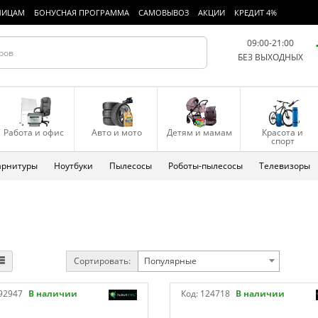
ЛИЦАМ
БОНУСНАЯ ПРОГРАММА
САМОВЫВОЗ
АКЦИИ
КРЕДИТ 4%
09:00-21:00
БЕЗ ВЫХОДНЫХ
Работа и офис
Авто и мото
Детям и мамам
Красота и
спорт
арнитуры
Ноутбуки
Пылесосы
Роботы-пылесосы
Телевизоры
Сортировать:
Популярные
92947
В наличии
Код:
124718
В наличии