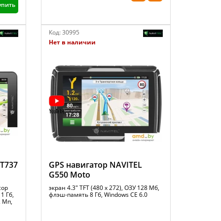
упить
Код:
30995
Нет в наличии
 T737
GPS навигатор NAVITEL
G550 Moto
сор
экран 4.3" TFT (480 x 272), ОЗУ 128 Мб,
1 Гб,
флэш-память 8 Гб, Windows CE 6.0
2 Мп,