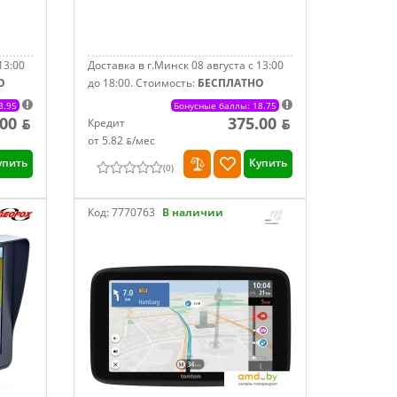
13:00
Доставка в г.Минск 08 августа с 13:00
О
до 18:00.
Стоимость:
БЕСПЛАТНО
3.95
Бонусные баллы: 18.75
00 ƃ
375.00 ƃ
Кредит
от 5.82 ƃ/мec
упить
Купить
(
0
)
Код:
7770763
В наличии