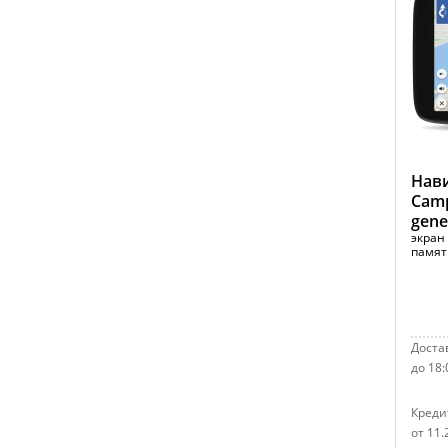
Нав
Camp
gene
экран 
памят
Достав
до 18:
Креди
от 11.