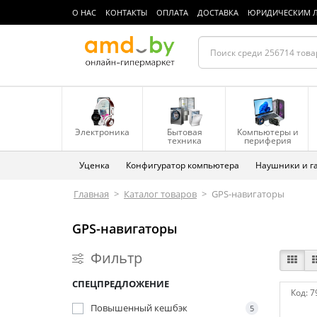
О НАС
КОНТАКТЫ
ОПЛАТА
ДОСТАВКА
ЮРИДИЧЕСКИМ 
Электроника
Бытовая
Компьютеры и
техника
периферия
Уценка
Конфигуратор компьютера
Наушники и г
Главная
>
Каталог товаров
>
GPS-навигаторы
GPS-навигаторы
Фильтр
СПЕЦПРЕДЛОЖЕНИЕ
Код:
7
Повышенный кешбэк
5