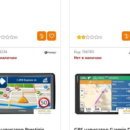
(
0
)
(
2
)
4234
Код:
766785
 наличии
Нет в наличии
навигатор Prestigio
GPS навигатор Garmin D