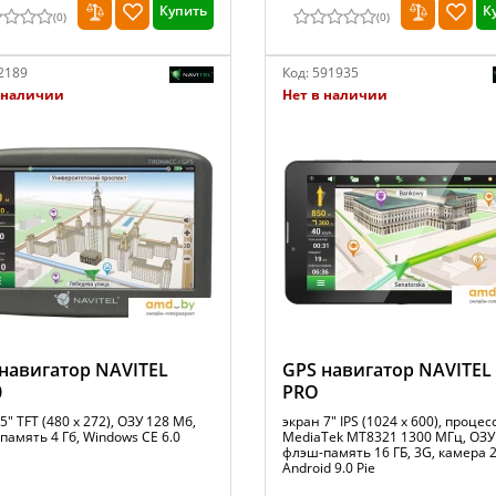
Купить
К
(
0
)
(
0
)
2189
Код:
591935
 наличии
Нет в наличии
навигатор NAVITEL
GPS навигатор NAVITEL
0
PRO
5" TFT (480 x 272), ОЗУ 128 Мб,
экран 7" IPS (1024 x 600), процес
амять 4 Гб, Windows CE 6.0
MediaTek MT8321 1300 МГц, ОЗУ 
флэш-память 16 ГБ, 3G, камера 
Android 9.0 Pie