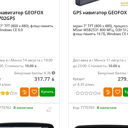
 навигатор GEOFOX
GPS навигатор GEOFOX 
702GPS
7" TFT (800 x 480), флэш-память
экран 7" TFT (800 x 480), процес
Windows CE 6.0
MStar MSB2531 800 МГц, ОЗУ 51
флэш-память 16 ГБ, Windows CE 
ка в г.Минск 14 августа с 18:00
Доставка в г.Минск 11 августа с 
00.
Стоимость:
10.00 ƃ
до 23:00.
Стоимость:
10.00 ƃ
Бонусные баллы: 6.36
Бонусные баллы: 
317.77 ƃ
279.
т
Кредит
4 ƃ/мec
от 4.35 ƃ/мec
Купить
К
(
3
)
(
0
)
770762
В наличии
Код:
7770765
В наличии