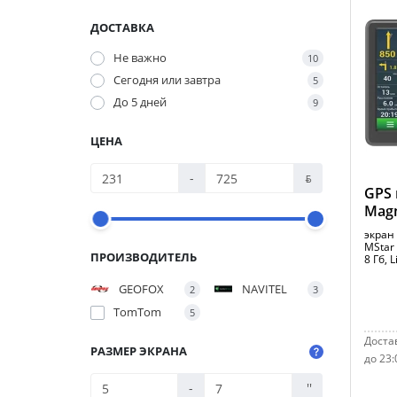
ДОСТАВКА
Не важно
10
Сегодня или завтра
5
До 5 дней
9
ЦЕНА
-
ƃ
GPS 
Magn
экран 
MStar
ПРОИЗВОДИТЕЛЬ
8 Гб, L
GEOFOX
NAVITEL
2
3
TomTom
5
Достав
РАЗМЕР ЭКРАНА
до 23:
-
''