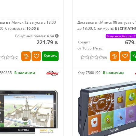
ка в г.Минск 12 августа с 18:00
Доставка в г.Минск 08 августа с 
00.
Стоимость:
10.00 ƃ
до 18:00.
Стоимость:
БЕСПЛАТН
Бонусные баллы: 4.64
Бонусные баллы: 3
221.79 ƃ
679.
Кредит
от 10.55 ƃ/мec
Купить
К
(
0
)
(
0
)
780835
В наличии
Код:
7560199
В наличии