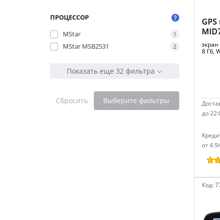
ПРОЦЕССОР
GPS
MID
MStar
1
экран 
MStar MSB2531
2
8 Гб, 
Показать еще 32 фильтра
Сбросить
Выберите фильтры
Достав
до 22:
Креди
от 4.9
Код:
7