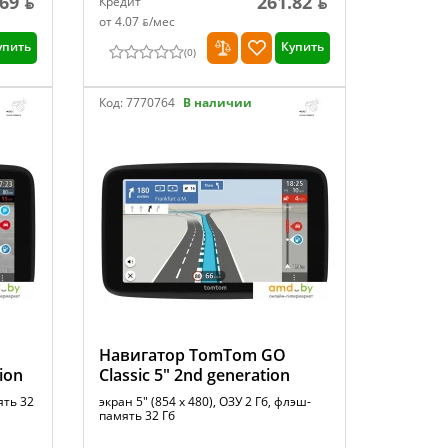
69 ƃ
261.82 ƃ
Кредит
от 4.07 ƃ/мec
упить
Купить
(
0
)
Код:
7770764
В наличии
Навигатор TomTom GO
ion
Classic 5" 2nd generation
ять 32
экран 5" (854 x 480), ОЗУ 2 Гб, флэш-
память 32 Гб