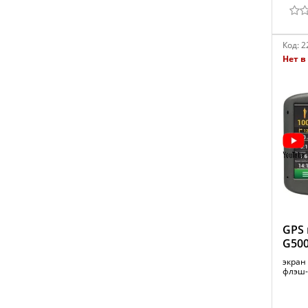
Код:
2
Нет в
GPS 
G50
экран 
флэш-п