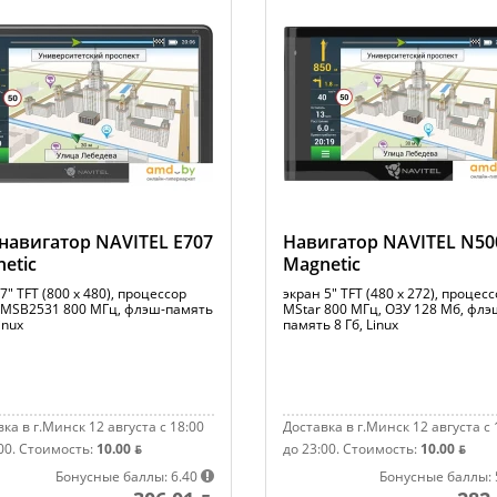
навигатор NAVITEL E707
Навигатор NAVITEL N50
etic
Magnetic
7" TFT (800 x 480), процессор
экран 5" TFT (480 x 272), процес
 MSB2531 800 МГц, флэш-память
MStar 800 МГц, ОЗУ 128 Мб, флэ
inux
память 8 Гб, Linux
ка в г.Минск 12 августа с 18:00
Доставка в г.Минск 12 августа с 
00.
Стоимость:
10.00 ƃ
до 23:00.
Стоимость:
10.00 ƃ
Бонусные баллы: 6.40
Бонусные баллы: 