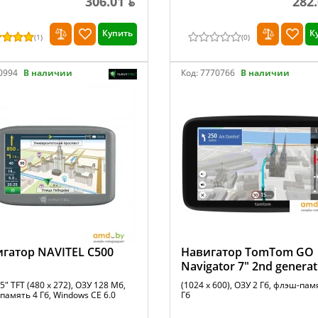
306.01 ƃ
282.
Купить
К
(
1
)
(
0
)
0994
В наличии
Код:
7770766
В наличии
гатор NAVITEL C500
Навигатор TomTom GO
Navigator 7" 2nd generat
5" TFT (480 x 272), ОЗУ 128 Мб,
(1024 x 600), ОЗУ 2 Гб, флэш-пам
амять 4 Гб, Windows CE 6.0
Гб