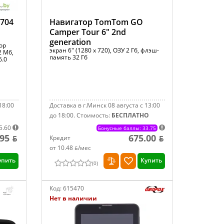
704
Навигатор TomTom GO
Camper Tour 6" 2nd
generation
сор
экран 6" (1280 x 720), ОЗУ 2 Гб, флэш-
2 Мб,
память 32 Гб
6.0
18:00
Доставка в г.Минск 08 августа с 13:00
до 18:00.
Стоимость:
БЕСПЛАТНО
5.60
Бонусные баллы: 33.75
95 ƃ
675.00 ƃ
Кредит
от 10.48 ƃ/мec
упить
Купить
(
0
)
Код:
615470
Нет в наличии