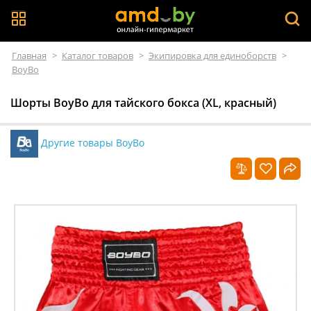
Главная
>
Каталог товаров
>
Экипировка для единоборств
>
BoyBo
Шорты BoyBo для тайского бокса (XL, красный)
Другие товары BoyBo