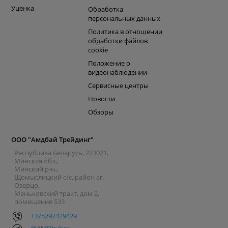
Уценка
Обработка
персональных данных
Политика в отношении
обработки файлов
cookie
Положение о
видеонаблюдении
Сервисные центры
Новости
Обзоры
ООО "Амдбай Трейдинг"
Республика Беларусь, 223021,
Минская обл.,
Минский р-н.,
Щомыслицкий с/с, район аг.
Озерцо,
Меньковский тракт, дом 2,
помещение 533
+375297429429