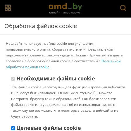
Главная
>
Каталог товаров
>
Экипировка для единоборств
>
Обработка файлов cookie
BoyBo
Шорты BoyBo для самбо BSS450 (р. 1/140, синий)
Наш сайт использует файлы cookie для улучшения
пользовательского опыта, сбора статистики и представления
персонализированных рекомендаций. Нажав «Принять», вы даете
Другие товары BoyBo
согласие на обработку файлов cookie в соответствии с
Политикой
обработки файлов cookie
.
Необходимые файлы cookie
Эти файлы cookie необходимы для функционирования веб-сайта
и не могут быть отключены в наших системах. Вы можете
настроить браузер таким образом, чтобы он блокировал эти
файлы cookie или уведомлял вас об их использовании, но в
таком случае возможно, что некоторые разделы веб-сайта не
будут работать.
Целевые файлы cookie