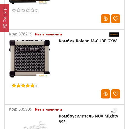
Фильтр
(
0
)
Код:
378219
Нет в наличии
Комбик Roland M-CUBE GXW
(
1
)
Код:
505939
Нет в наличии
Комбоусилитель NUX Mighty
8SE