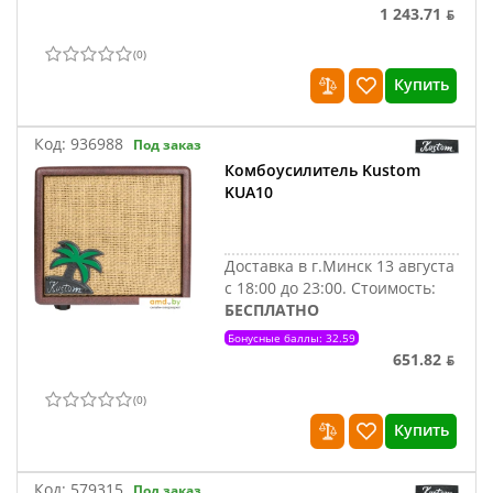
1 243.71 ƃ
(
0
)
Купить
Код:
936988
Под заказ
Комбоусилитель Kustom
KUA10
Доставка в г.Минск 13 августа
с 18:00 до 23:00.
Стоимость:
БЕСПЛАТНО
Бонусные баллы: 32.59
651.82 ƃ
(
0
)
Купить
Код:
579315
Под заказ