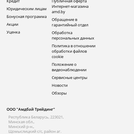
Кредит
Публичная оферта
Интернет-магазина
Юридическим лицам
amd.by
Бонусная программа
Обращение в
Акции
гарантийный отдел
Уценка
Обработка
персональных данных
Политика в отношении
обработки файлов
cookie
Положение о
видеонаблюдении
Сервисные центры
Новости
Обзоры
ООО "Амдбай Трейдинг"
Республика Беларусь, 223021,
Минская обл.,
Минский р-н.,
Щомыслицкий с/с, район аг.