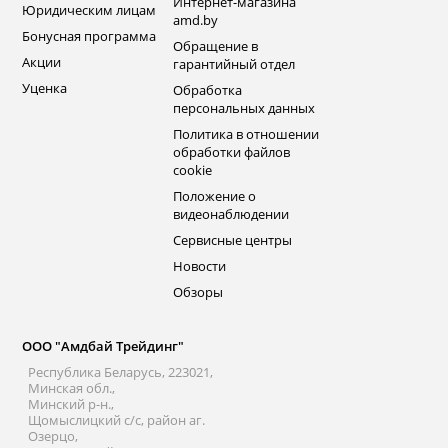
Интернет-магазина
Юридическим лицам
amd.by
Бонусная программа
Обращение в
Акции
гарантийный отдел
Уценка
Обработка
персональных данных
Политика в отношении
обработки файлов
cookie
Положение о
видеонаблюдении
Сервисные центры
Новости
Обзоры
ООО "Амдбай Трейдинг"
Республика Беларусь, 223021,
Минская обл.,
Минский р-н.,
Щомыслицкий с/с, район аг.
Озерцо,