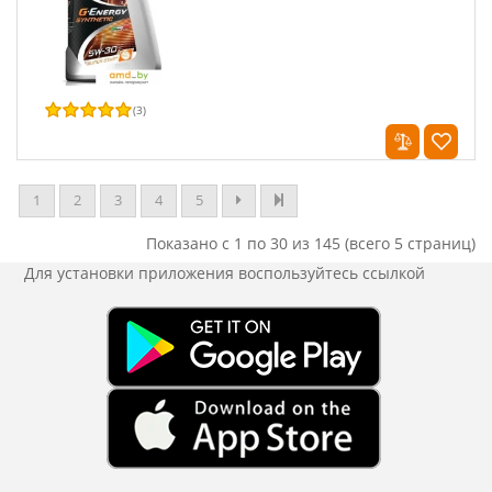
(
3
)
1
2
3
4
5
Показано с 1 по 30 из 145 (всего 5 страниц)
Для установки приложения
воспользуйтесь ссылкой