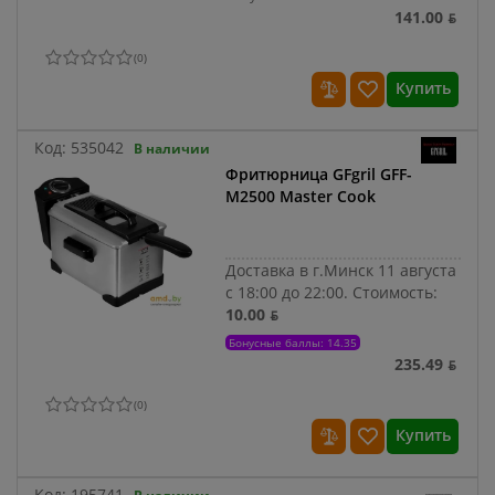
141.00 ƃ
(
0
)
Купить
Код:
535042
В наличии
Фритюрница GFgril GFF-
M2500 Master Cook
Доставка в г.Минск 11 августа
с 18:00 до 22:00.
Стоимость:
10.00 ƃ
Бонусные баллы: 14.35
235.49 ƃ
(
0
)
Купить
Код:
195741