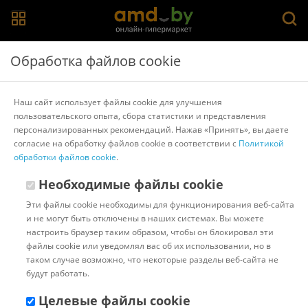
Главная
>
Каталог товаров
>
Фритюрницы
Обработка файлов cookie
Фритюрницы
Наш сайт использует файлы cookie для улучшения
пользовательского опыта, сбора статистики и представления
Популярные
Сортировать:
персонализированных рекомендаций. Нажав «Принять», вы даете
согласие на обработку файлов cookie в соответствии с
Политикой
Код:
26318
В наличии
обработки файлов cookie
.
Фритюрница Kitfort KT-2018
Необходимые файлы cookie
Эти файлы cookie необходимы для функционирования веб-сайта
и не могут быть отключены в наших системах. Вы можете
Доставка в г.Минск 11 августа
настроить браузер таким образом, чтобы он блокировал эти
с 18:00 до 22:00.
Стоимость:
файлы cookie или уведомлял вас об их использовании, но в
10.00 ƃ
таком случае возможно, что некоторые разделы веб-сайта не
Бонусные баллы: 2.84
будут работать.
136.00 ƃ
Целевые файлы cookie