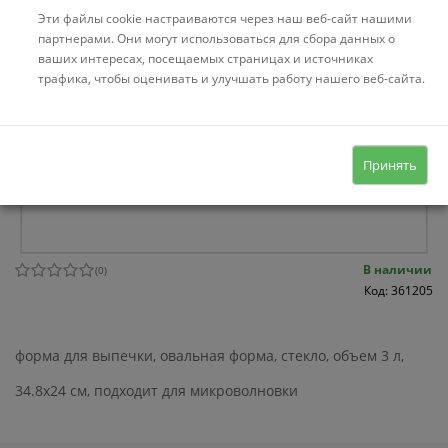
Эти файлы cookie настраиваются через наш веб-сайт нашими
партнерами. Они могут использоваться для сбора данных о
ваших интересах, посещаемых страницах и источниках
трафика, чтобы оценивать и улучшать работу нашего веб-сайта.
Принять
В наличии
(
0
)
Код: 361205
форма для выпечки, овальная форма, стекло, объем 3 л,
34.8x24 см, подходит для микроволновки