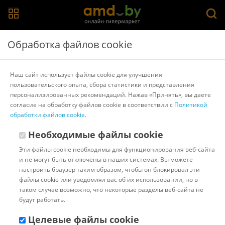
Главная
>
Каталог товаров
>
Формы для выпечки, противни
>
Обработка файлов cookie
PERFECTO LINEA
Форма для выпечки Perfecto Linea 12-300110
Наш сайт использует файлы cookie для улучшения
пользовательского опыта, сбора статистики и представления
персонализированных рекомендаций. Нажав «Принять», вы даете
Другие товары PERFECTO LINEA
согласие на обработку файлов cookie в соответствии с
Политикой
обработки файлов cookie
.
Необходимые файлы cookie
Эти файлы cookie необходимы для функционирования веб-сайта
и не могут быть отключены в наших системах. Вы можете
настроить браузер таким образом, чтобы он блокировал эти
файлы cookie или уведомлял вас об их использовании, но в
таком случае возможно, что некоторые разделы веб-сайта не
будут работать.
Целевые файлы cookie