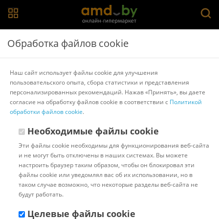
Главная
>
Каталог товаров
>
Формы для выпечки, противни
Обработка файлов cookie
Формы для выпечки, противни
Наш сайт использует файлы cookie для улучшения
пользовательского опыта, сбора статистики и представления
Популярные
Сортировать:
персонализированных рекомендаций. Нажав «Принять», вы даете
согласие на обработку файлов cookie в соответствии с
Политикой
Код:
7466961
В наличии
обработки файлов cookie
.
Форма для выпечки Lamart
Iron LT 1304
Необходимые файлы cookie
Эти файлы cookie необходимы для функционирования веб-сайта
и не могут быть отключены в наших системах. Вы можете
Доставка в г.Минск 06 августа
настроить браузер таким образом, чтобы он блокировал эти
с 18:00 до 23:00.
Стоимость:
файлы cookie или уведомлял вас об их использовании, но в
10.00 ƃ
таком случае возможно, что некоторые разделы веб-сайта не
Бонусные баллы: 1.50
будут работать.
74.90 ƃ
Целевые файлы cookie