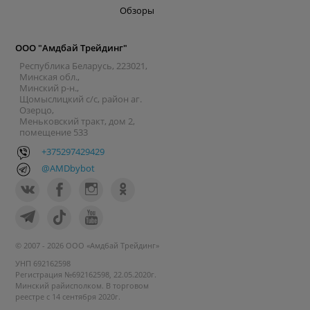
Обзоры
ООО "Амдбай Трейдинг"
Республика Беларусь, 223021,
Минская обл.,
Минский р-н.,
Щомыслицкий с/с, район аг.
Озерцо,
Меньковский тракт, дом 2,
помещение 533
+375297429429
@AMDbybot
© 2007 - 2026 ООО «Амдбай Трейдинг»
УНП 692162598
Регистрация №692162598, 22.05.2020г.
Минский райисполком. В торговом
реестре с 14 сентября 2020г.