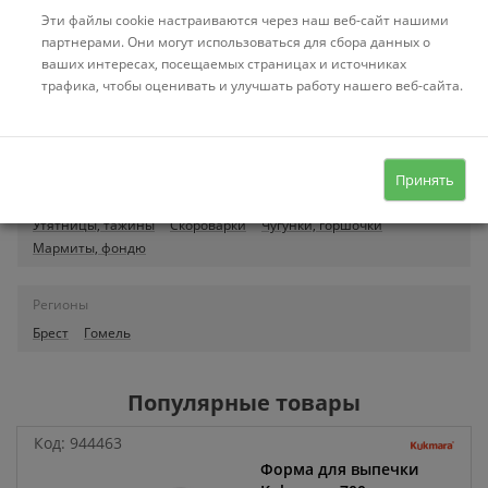
(
0
)
Эти файлы cookie настраиваются через наш веб-сайт нашими
Купить
партнерами. Они могут использоваться для сбора данных о
ваших интересах, посещаемых страницах и источниках
трафика, чтобы оценивать и улучшать работу нашего веб-сайта.
Показано с 1 по 1 из 1 (всего 1 страниц)
Смотрите также
Аксессуары для посуды
Казаны
Контейнер для хранения
Принять
Крышки
Кастрюли
Сковороды
Пароварки, мантоварки
Утятницы, тажины
Скороварки
Чугунки, горшочки
Мармиты, фондю
Регионы
Брест
Гомель
Популярные товары
Код:
944463
Форма для выпечки