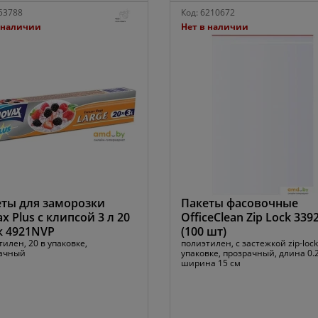
53788
Код:
6210672
 наличии
Нет в наличии
ты для заморозки
Пакеты фасовочные
x Plus с клипсой 3 л 20
OfficeClean Zip Lock 339
к 4921NVP
(100 шт)
илен, 20 в упаковке,
полиэтилен, с застежкой zip-lock
ачный
упаковке, прозрачный, длина 0.2
ширина 15 см