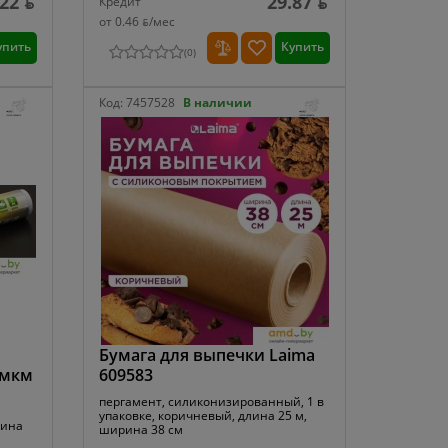
.22 ƃ
29.87 ƃ
Кредит
от 0.46 ƃ/мec
упить
Купить
(
0
)
Код:
7457528
В наличии
Бумага для выпечки Laima
1мкм
609583
пергамент, силиконизированный, 1 в
упаковке, коричневый, длина 25 м,
рина
ширина 38 см