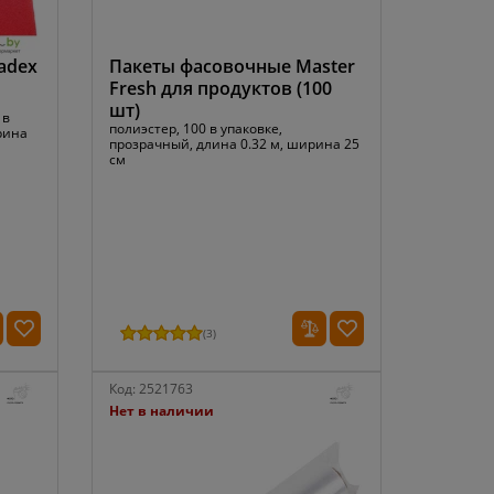
adex
Пакеты фасовочные Master
Fresh для продуктов (100
шт)
 в
полиэстер, 100 в упаковке,
рина
прозрачный, длина 0.32 м, ширина 25
см
(
3
)
Код:
2521763
Нет в наличии