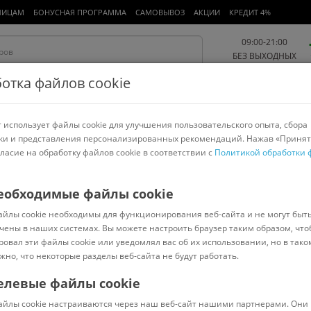
ЛИЦАМ
БОНУСНАЯ ПРОГРАММА
САМОВЫВОЗ
АКЦИИ
КРЕДИТ 4%
09:00-21:00
БЕЗ ВЫХОДНЫХ
отка файлов cookie
 использует файлы cookie для улучшения пользовательского опыта, сбора
Работа и офис
Авто и мото
Детям и мамам
Красота и
спорт
ки и представления персонализированных рекомендаций. Нажав «Принят
гласие на обработку файлов cookie в соответствии с
Политикой обработки 
арнитуры
Ноутбуки
Пылесосы
Роботы-пылесосы
Телевизоры
еобходимые файлы cookie
айлы cookie необходимы для функционирования веб-сайта и не могут быт
чены в наших системах. Вы можете настроить браузер таким образом, что
ровал эти файлы cookie или уведомлял вас об их использовании, но в тако
Сортировать:
Популярные
жно, что некоторые разделы веб-сайта не будут работать.
елевые файлы cookie
210673
В наличии
Код:
7763246
В наличии
айлы cookie настраиваются через наш веб-сайт нашими партнерами. Они 