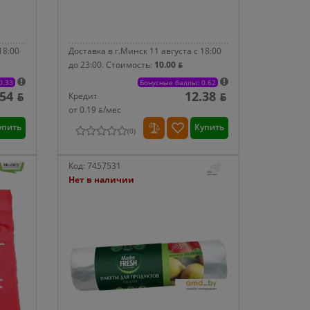
18:00
Доставка в г.Минск 11 августа с 18:00
до 23:00.
Стоимость:
10.00 ƃ
0.33
Бонусные баллы: 0.62
.54 ƃ
12.38 ƃ
Кредит
от 0.19 ƃ/мec
упить
Купить
(
0
)
Код:
7457531
Нет в наличии