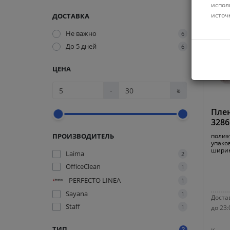
испол
источ
ДОСТАВКА
Не важно
6
До 5 дней
6
ЦЕНА
-
ƃ
Плен
3286
ПРОИЗВОДИТЕЛЬ
полиэ
упаков
ширин
Laima
2
OfficeClean
1
PERFECTO LINEA
1
Sayana
1
Достав
Staff
1
до 23:
ТИП