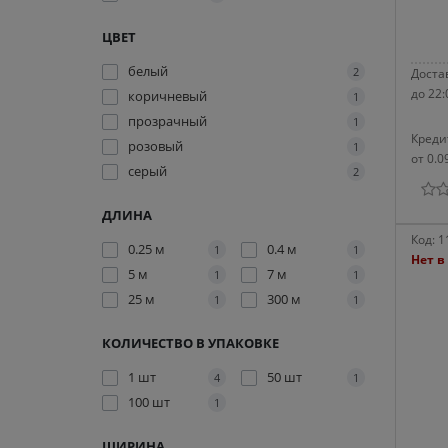
ЦВЕТ
белый
2
Достав
до 22:
коричневый
1
прозрачный
1
Креди
розовый
1
от 0.0
серый
2
ДЛИНА
Код:
1
0.25 м
0.4 м
1
1
Нет в
5 м
7 м
1
1
25 м
300 м
1
1
КОЛИЧЕСТВО В УПАКОВКЕ
1 шт
50 шт
4
1
100 шт
1
ШИРИНА