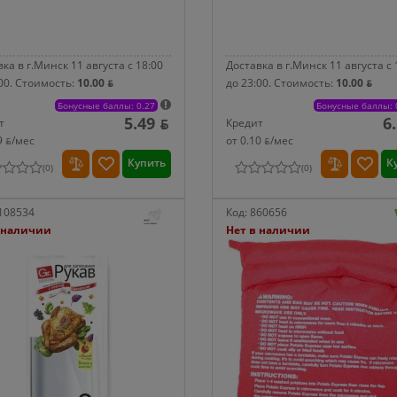
ка в г.Минск 11 августа с 18:00
Доставка в г.Минск 11 августа с 
00.
Стоимость:
10.00 ƃ
до 23:00.
Стоимость:
10.00 ƃ
Бонусные баллы: 0.27
Бонусные баллы: 
5.49 ƃ
6
т
Кредит
9 ƃ/мec
от 0.10 ƃ/мec
Купить
К
(
0
)
(
0
)
108534
Код:
860656
 наличии
Нет в наличии