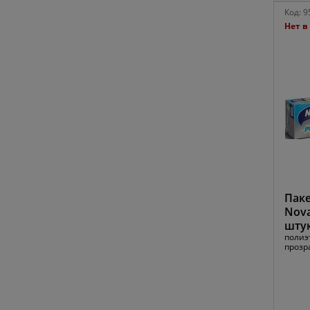
Код:
9
Нет в
Паке
Nova
шту
полиэт
прозр