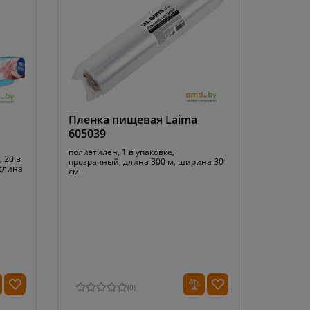
Пленка пищевая Laima
605039
полиэтилен, 1 в упаковке,
, 20 в
прозрачный, длина 300 м, ширина 30
 длина
см
(
0
)