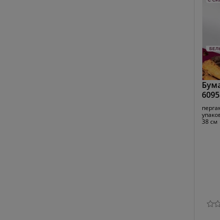
Бума
6095
перга
упако
38 см