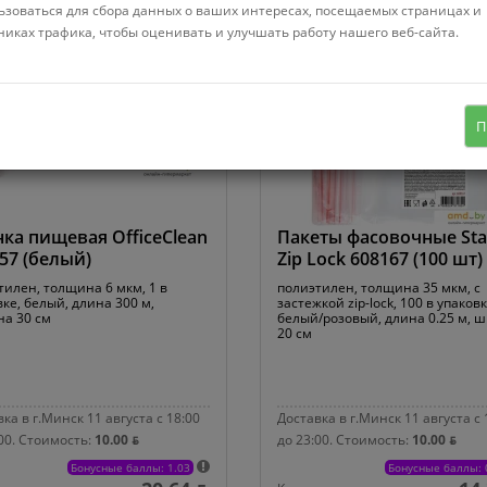
ьзоваться для сбора данных о ваших интересах, посещаемых страницах и
никах трафика, чтобы оценивать и улучшать работу нашего веб-сайта.
П
ка пищевая OfficeClean
Пакеты фасовочные Sta
57 (белый)
Zip Lock 608167 (100 шт)
тилен, толщина 6 мкм, 1 в
полиэтилен, толщина 35 мкм, с
ке, белый, длина 300 м,
застежкой zip-lock, 100 в упаковк
а 30 см
белый/розовый, длина 0.25 м, 
20 см
ка в г.Минск 11 августа с 18:00
Доставка в г.Минск 11 августа с 
00.
Стоимость:
10.00 ƃ
до 23:00.
Стоимость:
10.00 ƃ
Бонусные баллы: 1.03
Бонусные баллы: 