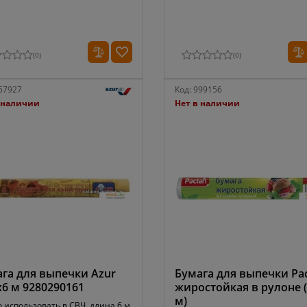
(
0
)
(
0
)
57927
Код:
999156
 наличии
Нет в наличии
га для выпечки Azur
Бумага для выпечки Pa
х6 м 9280290161
жиростойкая в рулоне 
м)
 использовать в СВЧ, длина 6 м,