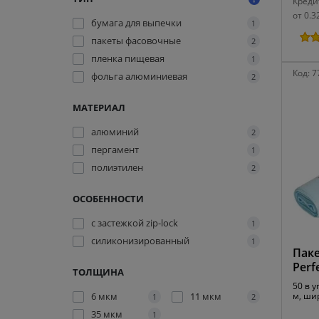
Креди
от 0.3
бумага для выпечки
1
пакеты фасовочные
2
пленка пищевая
1
Код:
7
фольга алюминиевая
2
МАТЕРИАЛ
алюминий
2
пергамент
1
полиэтилен
2
ОСОБЕННОСТИ
с застежкой zip-lock
1
силиконизированный
1
Пак
Perf
ТОЛЩИНА
50 в у
6 мкм
11 мкм
м, ши
1
2
35 мкм
1