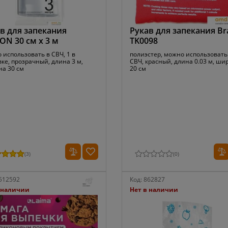
в для запекания
Рукав для запекания Br
ON 30 см х 3 м
TK0098
 использовать в СВЧ, 1 в
полиэстер, можно использовать
ке, прозрачный, длина 3 м,
СВЧ, красный, длина 0.03 м, ши
а 30 см
20 см
(
3
)
(
0
)
512592
Код:
862827
 наличии
Нет в наличии