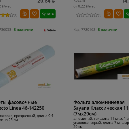
20.64 ƃ
14
т
Кредит
2 ƃ/мec
от 0.22 ƃ/мec
Купить
К
(
1
)
(
0
)
736053
В наличии
Код:
7720162
В наличии
еты фасовочные
Фольга алюминиевая
ecto Linea 46-142250
Sayana Классическая 1
(7мx29см)
паковке, прозрачный, длина 0.4
алюминий, толщина 11 мкм, 1 в
рина 25 см
упаковке, серый, длина 7 м, ши
29 см