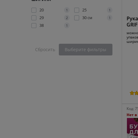
20
25
1
1
29
30 см
Рука
2
1
GRIF
38
1
можно
упаков
ширин
Сбросить
Выберите фильтры
Код:
7
Нет в