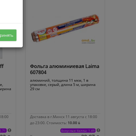
ринять
ff
Фольга алюминиевая Laima
607804
алюминий, толщина 11 мкм, 1 в
е,
упаковке, серый, длина 5 м, ширина
ширина
29 см
18:00
Доставка в г.Минск 11 августа с 18:00
до 23:00.
Стоимость:
10.00 ƃ
0.71
Бонусные баллы: 1.49