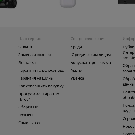
Наш сервис
Спецпредложения
Инфо
Оплата
Кредит
Публи
Интер
Замена и возврат
Юридическим лицам
amd.b
Доставка
Бонусная программа
Обращ
Гарантия на велосипеды
Акции
гаран
Гарантия на шины
Уценка
Обраб
данны
Как совершить покупку
Полит
Программа "Гарантия
обраб
Плюс"
Полож
Сборка ПК
видео
Отзывы
Серви
Самовывоз
Новос
Обзо