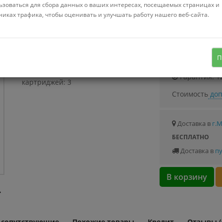
Можно купить
ьзоваться для сбора данных о ваших интересах, посещаемых страницах и
Стоимость от 3.
никах трафика, чтобы оценивать и улучшать работу нашего веб-сайта.
стационарная система "под мойкой",
производительность: 2 л/мин,
Узнать о с
П
ресурс: 1000 л, количество
Гарантия: 1
картриджей: 3
Стоимость
доп
Доставка в
г.
БЕСПЛАТНО
Доставка в
пу
В корзину
и сопутствующие
Похожие товары
Кредит
Отзывы (