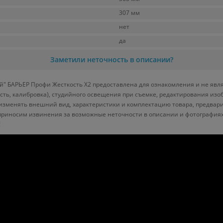
307 мм
нет
да
Заметили неточность в описании?
" БАРЬЕР Профи Жесткость Х2 предоставлена для ознакомления и не явля
ость, калибровка), студийного освещения при съемке, редактирования из
 изменять внешний вид, характеристики и комплектацию товара, предвар
 приносим извинения за возможные неточности в описании и фотографиях
!