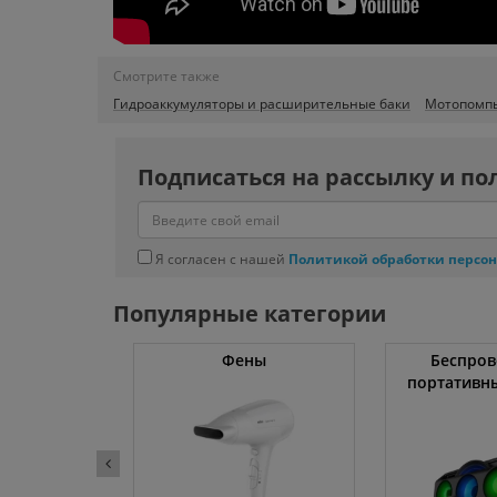
Смотрите также
Гидроаккумуляторы и расширительные баки
Мотопомп
Подписаться на рассылку и по
Я согласен с нашей
Политикой обработки персо
Популярные категории
жки
Фены
Беспров
портативн