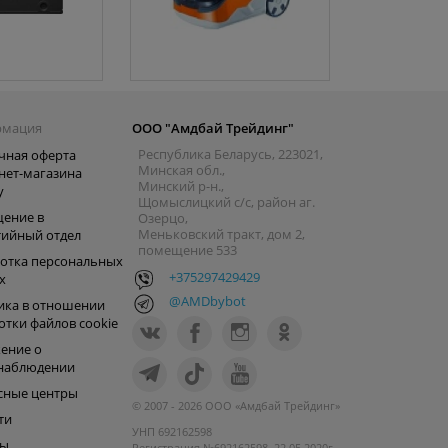
рмация
ООО "Амдбай Трейдинг"
Республика Беларусь, 223021,
чная оферта
Минская обл.,
нет-магазина
Минский р-н.,
y
Щомыслицкий с/с, район аг.
ение в
Озерцо,
Меньковский тракт, дом 2,
тийный отдел
помещение 533
отка персональных
+375297429429
х
@AMDbybot
ика в отношении
отки файлов cookie
ение о
наблюдении
сные центры
© 2007 - 2026 ООО «Амдбай Трейдинг»
ти
УНП 692162598
ры
Регистрация №692162598, 22.05.2020г.