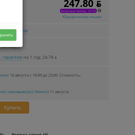
247.80 ƃ
 в кредит
85 ƃ/мec.
Бонусные баллы: 13.15
Юридическим лицам
нижении цены
ринять
2 месяцев
. гарантии
на 1 год: 24.78 ƃ
Минск
10 августа с 18:00 до 23:00.
Стоимость:
нкт самовывоза (г.Минск)
11 августа
Купить
0)
Вопрос-ответ (0)