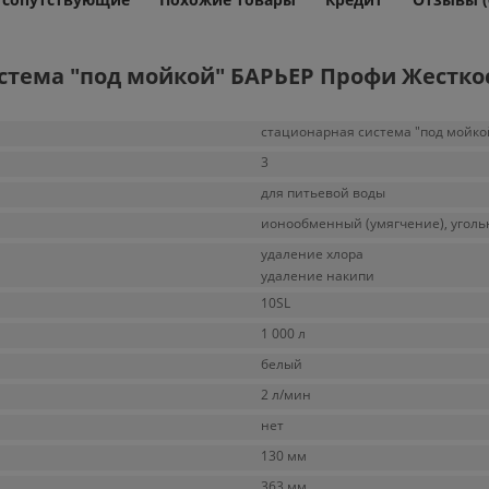
стема "под мойкой" БАРЬЕР Профи Жесткос
стационарная система "под мойко
3
для питьевой воды
ионообменный (умягчение), угол
удаление хлора
удаление накипи
10SL
1 000 л
белый
2 л/мин
нет
130 мм
363 мм