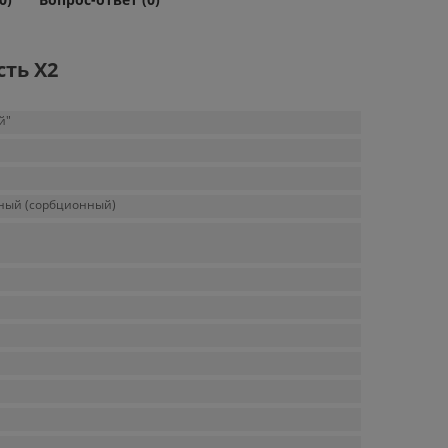
ть Х2
й"
ьный (сорбционный)