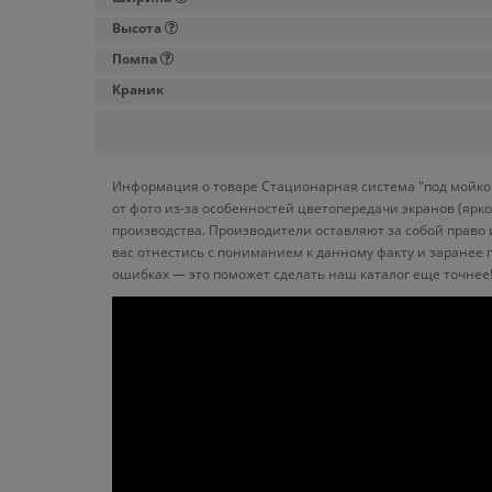
Высота
Помпа
Краник
Информация о товаре Стационарная система "под мойкой
от фото из-за особенностей цветопередачи экранов (ярк
производства. Производители оставляют за собой право
вас отнестись с пониманием к данному факту и заранее
ошибках — это поможет сделать наш каталог еще точнее