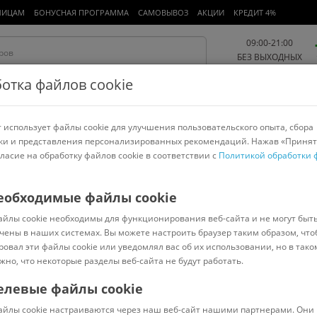
ЛИЦАМ
БОНУСНАЯ ПРОГРАММА
САМОВЫВОЗ
АКЦИИ
КРЕДИТ 4%
09:00-21:00
БЕЗ ВЫХОДНЫХ
отка файлов cookie
 использует файлы cookie для улучшения пользовательского опыта, сбора
Работа и офис
Авто и мото
Детям и мамам
Красота и
спорт
ки и представления персонализированных рекомендаций. Нажав «Принят
гласие на обработку файлов cookie в соответствии с
Политикой обработки 
арнитуры
Ноутбуки
Пылесосы
Роботы-пылесосы
Телевизоры
 очистки воды
>
БАРЬЕР
еобходимые файлы cookie
айлы cookie необходимы для функционирования веб-сайта и не могут быт
БАРЬЕР Профи Жесткость Х2
чены в наших системах. Вы можете настроить браузер таким образом, что
ровал эти файлы cookie или уведомлял вас об их использовании, но в тако
жно, что некоторые разделы веб-сайта не будут работать.
елевые файлы cookie
В наличии
(
0
)
айлы cookie настраиваются через наш веб-сайт нашими партнерами. Они 
Код: 1274834