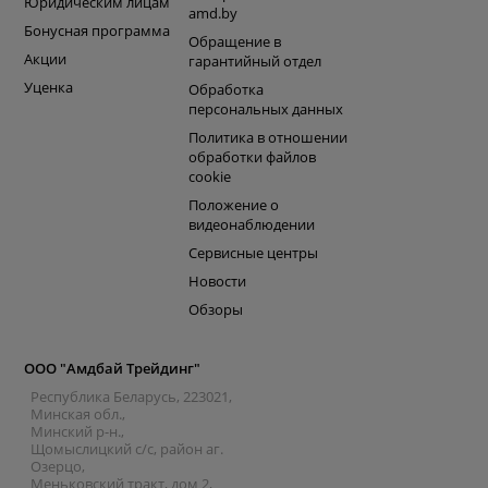
Юридическим лицам
amd.by
Бонусная программа
Обращение в
Акции
гарантийный отдел
Уценка
Обработка
персональных данных
Политика в отношении
обработки файлов
cookie
Положение о
видеонаблюдении
Сервисные центры
Новости
Обзоры
ООО "Амдбай Трейдинг"
Республика Беларусь, 223021,
Минская обл.,
Минский р-н.,
Щомыслицкий с/с, район аг.
Озерцо,
Меньковский тракт, дом 2,