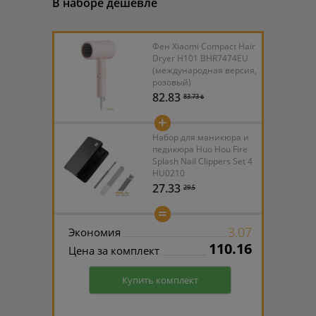
В наборе дешевле
Фен Xiaomi Compact Hair
Dryer H101 BHR7474EU
(международная версия,
розовый)
82.83
83.73 ƃ
+
Набор для маникюра и
педикюра Huo Hou Fire
Splash Nail Clippers Set 4
HU0210
27.33
29.5
=
3.07
Экономия
110.16
Цена за комплект
Купить комплект