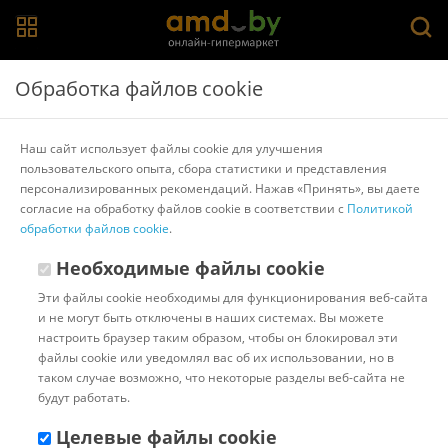
Главная
>
Каталог товаров
>
Фены
>
Xiaomi
Обработка файлов cookie
Фен Xiaomi Compact Hair Dryer H101 BHR7474EU
(международная версия, розовый)
Наш сайт использует файлы cookie для улучшения
пользовательского опыта, сбора статистики и представления
персонализированных рекомендаций. Нажав «Принять», вы даете
Другие товары Xiaomi
согласие на обработку файлов cookie в соответствии с
Политикой
обработки файлов cookie
.
Необходимые файлы cookie
Эти файлы cookie необходимы для функционирования веб-сайта
и не могут быть отключены в наших системах. Вы можете
настроить браузер таким образом, чтобы он блокировал эти
файлы cookie или уведомлял вас об их использовании, но в
таком случае возможно, что некоторые разделы веб-сайта не
будут работать.
Целевые файлы cookie