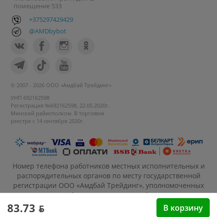
помещение 533
+375297429429
@AMDbybot
© 2007 - 2026 ООО «Амдбай Трейдинг»
УНП 692162598
Регистрация №692162598, 22.05.2020г.
Минский райисполком. В торговом
реестре с 14 сентября 2020г.
Номер телефона работников местных исполнительных и
распорядительных органов по месту государственной
регистрации ООО «Амдбай Трейдинг», уполномоченных
рассматривать обращения покупателей: +375 17 270-35-
26, Руководитель отдела: Макриденко Ирина
83.73 ƃ
В корзину
Александровна