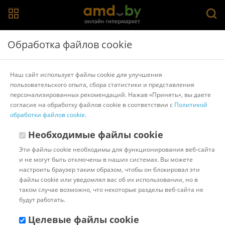
Главная
>
Каталог товаров
>
Фены
Обработка файлов cookie
Фены Philips
Наш сайт использует файлы cookie для улучшения
пользовательского опыта, сбора статистики и представления
SenCiciMen
Xiaomi
Фен-щетка
Дорожный фен
Philips
персонализированных рекомендаций. Нажав «Принять», вы даете
Scarlett
согласие на обработку файлов cookie в соответствии с
Политикой
обработки файлов cookie
.
Популярные
Сортировать:
Необходимые файлы cookie
Код:
773426
В наличии
Эти файлы cookie необходимы для функционирования веб-сайта
Фен Philips DryCare
и не могут быть отключены в наших системах. Вы можете
BHD274/00
настроить браузер таким образом, чтобы он блокировал эти
файлы cookie или уведомлял вас об их использовании, но в
таком случае возможно, что некоторые разделы веб-сайта не
будут работать.
Доставка в г.Минск 11 августа
с 18:00 до 23:00.
Стоимость:
Целевые файлы cookie
10.00 ƃ