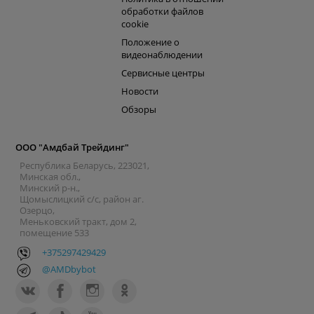
обработки файлов
cookie
Положение о
видеонаблюдении
Сервисные центры
Новости
Обзоры
ООО "Амдбай Трейдинг"
Республика Беларусь, 223021,
Минская обл.,
Минский р-н.,
Щомыслицкий с/с, район аг.
Озерцо,
Меньковский тракт, дом 2,
помещение 533
+375297429429
@AMDbybot