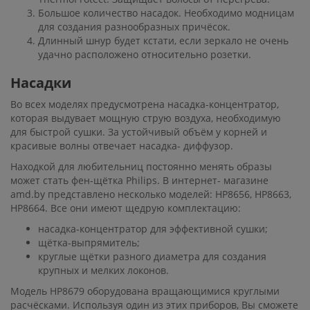
Большое количество насадок. Необходимо модницам
для создания разнообразных причёсок.
Длинный шнур будет кстати, если зеркало не очень
удачно расположено относительно розетки.
Насадки
Во всех моделях предусмотрена насадка-концентратор,
которая выдувает мощную струю воздуха, необходимую
для быстрой сушки. За устойчивый объём у корней и
красивые волны отвечает насадка- диффузор.
Находкой для любительниц постоянно менять образы
может стать фен-щётка Philips. В интернет- магазине
amd.by представлено несколько моделей: HP8656, HP8663,
HP8664. Все они имеют щедрую комплектацию:
насадка-концентратор для эффективной сушки;
щётка-выпрямитель;
круглые щётки разного диаметра для создания
крупных и мелких локонов.
Модель HP8679 оборудована вращающимися круглыми
расчёсками. Используя один из этих приборов, Вы сможете