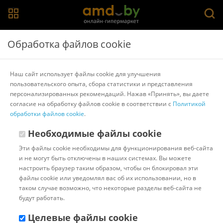
Главная
>
Каталог товаров
>
Фены
>
Sonifer
Обработка файлов cookie
Фен-щетка Sonifer SF-9532
Наш сайт использует файлы cookie для улучшения
пользовательского опыта, сбора статистики и представления
Другие товары Sonifer
персонализированных рекомендаций. Нажав «Принять», вы даете
согласие на обработку файлов cookie в соответствии с
Политикой
обработки файлов cookie
.
Необходимые файлы cookie
Эти файлы cookie необходимы для функционирования веб-сайта
и не могут быть отключены в наших системах. Вы можете
настроить браузер таким образом, чтобы он блокировал эти
файлы cookie или уведомлял вас об их использовании, но в
таком случае возможно, что некоторые разделы веб-сайта не
будут работать.
Целевые файлы cookie