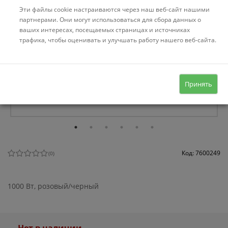
Эти файлы cookie настраиваются через наш веб-сайт нашими
партнерами. Они могут использоваться для сбора данных о
ваших интересах, посещаемых страницах и источниках
трафика, чтобы оценивать и улучшать работу нашего веб-сайта.
Принять
Код: 7600249
(
0
)
1000 Вт, розовый/черный
Нет в наличии