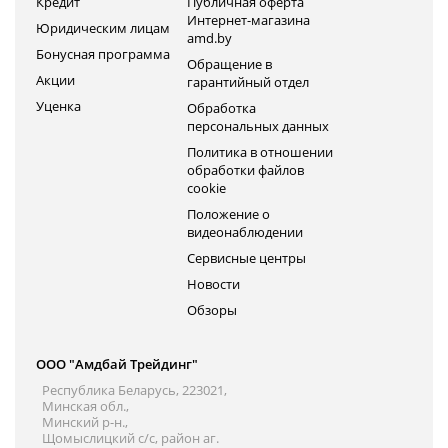
Кредит
Публичная оферта
Интернет-магазина
Юридическим лицам
amd.by
Бонусная программа
Обращение в
Акции
гарантийный отдел
Уценка
Обработка
персональных данных
Политика в отношении
обработки файлов
cookie
Положение о
видеонаблюдении
Сервисные центры
Новости
Обзоры
ООО "Амдбай Трейдинг"
Республика Беларусь, 223021,
Минская обл.,
Минский р-н.,
Щомыслицкий с/с, район аг.