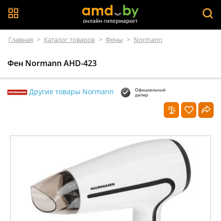
Главная
>
Каталог товаров
>
Фены
>
Normann
Фен Normann AHD-423
Другие товары Normann