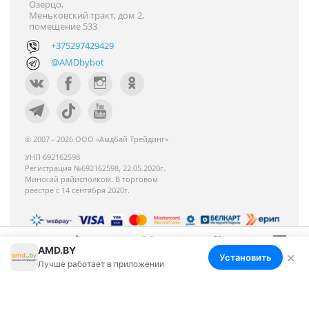
Озерцо,
Меньковский тракт, дом 2,
помещение 533
+375297429429
@AMDbybot
© 2007 - 2026 ООО «Амдбай Трейдинг»
УНП 692162598
Регистрация №692162598, 22.05.2020г.
Минский райисполком. В торговом
реестре с 14 сентября 2020г.
AMD.BY
Номер телефона работников местных
×
Установить
Меню
Корзина
Избранное
Сравнение
Войти
Лучше работает в приложении
исполнительных и распорядительных органов по
месту государственной регистрации ООО «Амдбай
Трейдинг», уполномоченных рассматривать