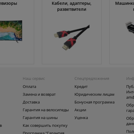
евизоры
Кабели, адаптеры,
Машинки
разветвители
Наш сервис
Спецпредложения
Инф
Оплата
Кредит
Пуб
Инт
Замена и возврат
Юридическим лицам
amd
ь
Доставка
Бонусная программа
Обр
Гарантия на велосипеды
Акции
гар
Гарантия на шины
Уценка
Обр
дан
в
Как совершить покупку
Пол
Программа "Гарантия