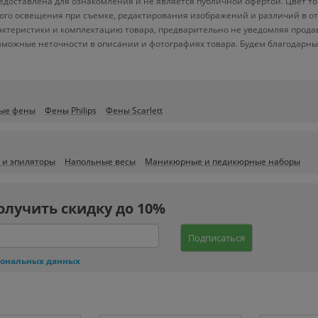
доставлена для ознакомления и не является публичной офертой. Цвет то
йного освещения при съемке, редактирования изображений и различий в 
актеристики и комплектацию товара, предварительно не уведомляя прода
зможные неточности в описании и фотографиях товара. Будем благодарны
ые фены
Фены Philips
Фены Scarlett
 и эпиляторы
Напольные весы
Маникюрные и педикюрные наборы
олучить скидку до 10%
Подписаться
сональных данных