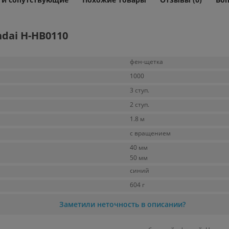
dai H-HB0110
фен-щетка
1000
3 ступ.
2 ступ.
1.8 м
с вращением
40 мм
50 мм
синий
604 г
Заметили неточность в описании?