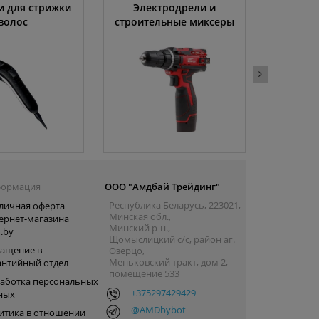
 для стрижки
Электродрели и
Автомо
волос
строительные миксеры
ормация
ООО "Амдбай Трейдинг"
Республика Беларусь, 223021,
личная оферта
Минская обл.,
ернет-магазина
Минский р-н.,
.by
Щомыслицкий с/с, район аг.
ащение в
Озерцо,
Меньковский тракт, дом 2,
антийный отдел
помещение 533
аботка персональных
+375297429429
ных
@AMDbybot
итика в отношении