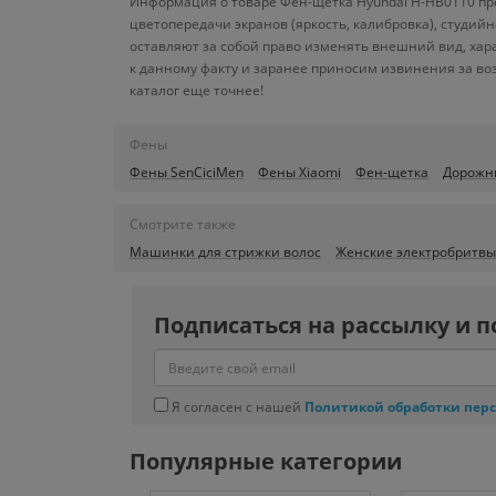
Информация о товаре Фен-щетка Hyundai H-HB0110 пре
цветопередачи экранов (яркость, калибровка), студи
оставляют за собой право изменять внешний вид, хар
к данному факту и заранее приносим извинения за во
каталог еще точнее!
Фены
Фены SenCiciMen
Фены Xiaomi
Фен-щетка
Дорожн
Смотрите также
Машинки для стрижки волос
Женские электробритвы
Подписаться на рассылку и п
Я согласен с нашей
Политикой обработки пер
Популярные категории