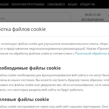
ЛИЦАМ
БОНУСНАЯ ПРОГРАММА
САМОВЫВОЗ
АКЦИИ
КРЕДИТ 4%
09:00-21:00
БЕЗ ВЫХОДНЫХ
отка файлов cookie
 использует файлы cookie для улучшения пользовательского опыта, сбора
Работа и офис
Авто и мото
Детям и мамам
Красота и
спорт
ки и представления персонализированных рекомендаций. Нажав «Принят
гласие на обработку файлов cookie в соответствии с
Политикой обработки 
арнитуры
Ноутбуки
Пылесосы
Роботы-пылесосы
Телевизоры
еобходимые файлы cookie
айлы cookie необходимы для функционирования веб-сайта и не могут быт
чены в наших системах. Вы можете настроить браузер таким образом, что
ровал эти файлы cookie или уведомлял вас об их использовании, но в тако
жно, что некоторые разделы веб-сайта не будут работать.
елевые файлы cookie
Код: 7549411
(
0
)
айлы cookie настраиваются через наш веб-сайт нашими партнерами. Они 