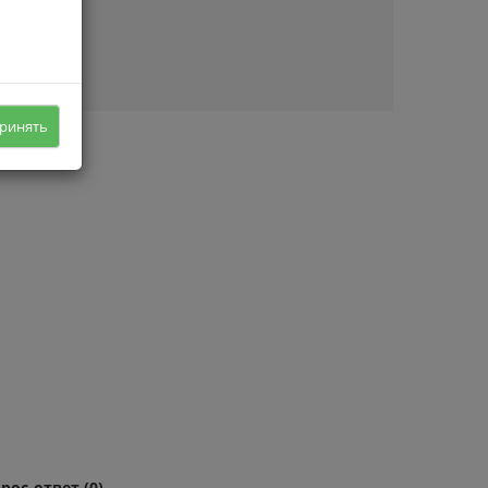
ичии
ринять
рос-ответ (0)