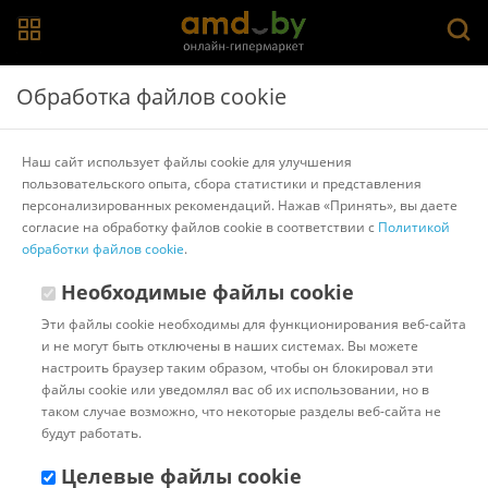
Главная
>
Каталог товаров
>
Фены
Обработка файлов cookie
Фены для волос в Гомеле
Наш сайт использует файлы cookie для улучшения
пользовательского опыта, сбора статистики и представления
SenCiciMen
Xiaomi
Фен-щетка
Дорожный фен
Philips
персонализированных рекомендаций. Нажав «Принять», вы даете
Scarlett
согласие на обработку файлов cookie в соответствии с
Политикой
обработки файлов cookie
.
Популярные
Сортировать:
Необходимые файлы cookie
Код:
5289686
В наличии
Эти файлы cookie необходимы для функционирования веб-сайта
Фен-стайлер SenCiciMen X9
и не могут быть отключены в наших системах. Вы можете
Pro (евровилка, серый)
настроить браузер таким образом, чтобы он блокировал эти
файлы cookie или уведомлял вас об их использовании, но в
таком случае возможно, что некоторые разделы веб-сайта не
будут работать.
Доставка в г.Минск 10 августа
с 12:00 до 16:00.
Стоимость:
Целевые файлы cookie
10.00 ƃ