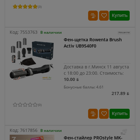
(
3
)
Купить
Код:
7553763
В наличии
Фен-щетка Rowenta Brush
Activ UB9540F0
Доставка в г.Минск 11 августа
с 18:00 до 23:00.
Стоимость:
10.00 ƃ
Бонусные баллы: 4.61
217.89 ƃ
(
0
)
Купить
Код:
7617856
В наличии
Фен-стайлер PROstyle MK-