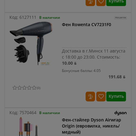
Купить
Код:
6127111
В наличии
Фен Rowenta CV7231F0
Доставка в г.Минск 11 августа
с 18:00 до 23:00.
Стоимость:
10.00 ƃ
Бонусные баллы: 4.05
191.68 ƃ
(
0
)
Купить
Код:
7570464
В наличии
Фен-стайлер Dyson Airwrap
Origin (евровилка, никель/
медный)