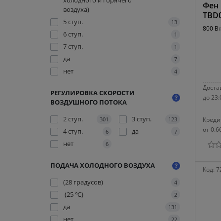
холодного и горячего
Фен 
воздуха)
TBD
5 ступ.
13
800 В
6 ступ.
1
7 ступ.
1
да
7
нет
4
Достав
РЕГУЛИРОВКА СКОРОСТИ
до 23:
ВОЗДУШНОГО ПОТОКА
2 ступ.
3 ступ.
301
123
Креди
от 0.6
4 ступ.
да
6
7
нет
6
ПОДАЧА ХОЛОДНОГО ВОЗДУХА
Код:
7
(28 градусов)
4
(25 ℃)
2
да
131
нет
22