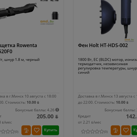
щетка Rowenta
Фен Holt HT-HDS-002
520F0
т, шнур 1.8 м, черный
1800 Вт, EC (BLDC) мотор, иониз
термодатчик, независимая
регулировка температуры, шнур 
синий
ка в г.Минск 10 августа с 18:00
Доставка в г.Минск 13 августа с 
00.
Стоимость:
10.00 ƃ
до 22:00.
Стоимость:
10.00 ƃ
Бонусные баллы: 4.26
Бонусные баллы: 
205.00 ƃ
142.
т
Кредит
8 ƃ/мec
от 2.21 ƃ/мec
Купить
К
(
0
)
(
0
)