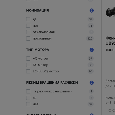
ИОНИЗАЦИЯ
да
39
нет
71
отключаемая
5
Фен-
постоянная
120
UB9
ТИП МОТОРА
1000 В
AC мотор
37
DC мотор
38
EC (BLDC) мотор
94
Достав
РЕЖИМ ВРАЩЕНИЯ РАСЧЕСКИ
до 23:
(в режимах с нагревом)
1
да
Креди
6
от 3.1
нет
32