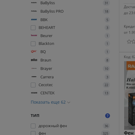
BaByliss
31
Достав
BaByliss PRO
18
до 23:
BBK
5
Креди
BEHEART
3
от 1.9
Beurer
1
Blackton
1
BQ
1
Код:
6
Braun
8
Brayer
10
Carrera
3
Cecotec
22
CENTEK
13
Показать еще 62
ТИП
дорожный фен
36
Фен 
фен
325