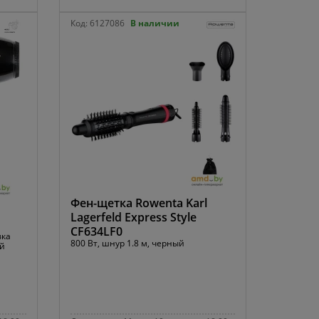
Код:
6127086
В наличии
Фен-щетка Rowenta Karl
Lagerfeld Express Style
CF634LF0
вка
800 Вт, шнур 1.8 м, черный
ый