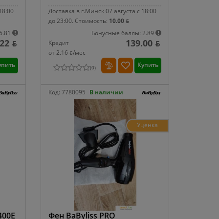
18:00
Доставка в г.Минск 07 августа с 18:00
до 23:00.
Стоимость:
10.00 ƃ
6.81
Бонусные баллы: 2.89
22 ƃ
139.00 ƃ
Кредит
от 2.16 ƃ/мec
упить
Купить
(
0
)
Код:
7780095
В наличии
Уценка
400E
Фен BaByliss PRO