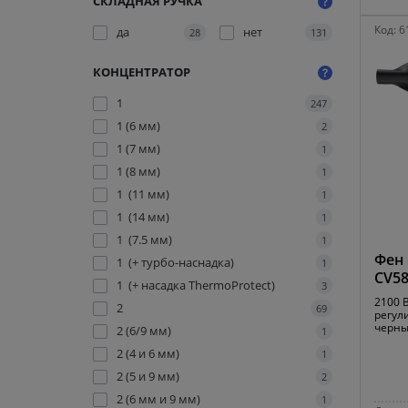
СКЛАДНАЯ РУЧКА
Код:
6
да
нет
28
131
КОНЦЕНТРАТОР
1
247
1 (6 мм)
2
1 (7 мм)
1
1 (8 мм)
1
1 (11 мм)
1
1 (14 мм)
1
1 (7.5 мм)
1
Фен 
1 (+ турбо-наснадка)
1
CV58
1 (+ насадка ThermoProtect)
3
2100 
2
69
регул
черн
2 (6/9 мм)
1
2 (4 и 6 мм)
1
2 (5 и 9 мм)
2
2 (6 мм и 9 мм)
1