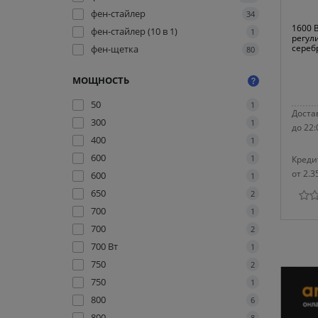
фен-стайлер
34
1600 
фен-стайлер (10 в 1)
1
регул
сереб
фен-щетка
80
МОЩНОСТЬ
50
1
Достав
300
1
до 22:
400
1
600
1
Креди
от 2.3
600
1
650
2
700
1
700
2
700 Вт
1
750
2
750
1
800
6
800
8