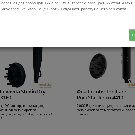
Сортировать:
Популярные
ьзоваться для сбора данных о ваших интересах, посещаемых страницах и
никах трафика, чтобы оценивать и улучшать работу нашего веб-сайта.
127083
В наличии
Код:
7753573
В наличии
П
Rowenta Studio Dry
Фен Cecotec IoniCare
31F0
RockStar Retro 4410
Вт, DC мотор, ионизация,
2000 Вт, ионизация, независим
исимая регулировка
регулировка температуры, розо
ратуры, шнур 1.8 м, розовый/
синий
ый