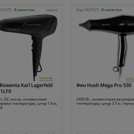
127070
В наличии
Код:
5437573
В наличии
Rowenta Karl Lagerfeld
Фен Hush Mega Pro 530
1LF0
Вт, DC мотор, независимая
2400 Вт, независимая регулиро
ировка температуры, шнур 1.8 м,
температуры, шнур 3.5 м, черн
ый