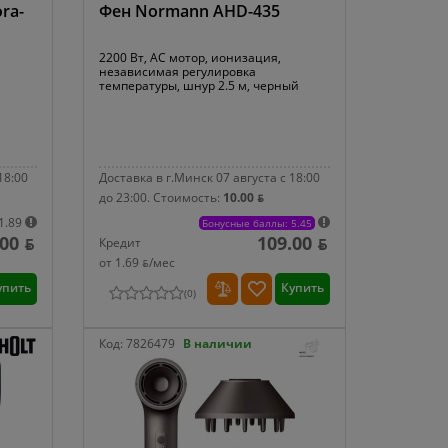
ra-
Фен Normann AHD-435
2200 Вт, AC мотор, ионизация,
независимая регулировка
температуры, шнур 2.5 м, черный
18:00
Доставка в г.Минск 07 августа с 18:00
до 23:00.
Стоимость:
10.00 ƃ
1.89
Бонусные баллы: 5.45
.00 ƃ
109.00 ƃ
Кредит
от 1.69 ƃ/мec
упить
Купить
(
0
)
Код:
7826479
В наличии