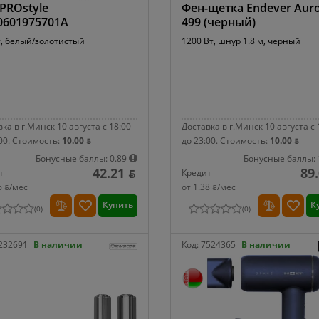
PROstyle
Фен-щетка Endever Auro
0601975701A
499 (черный)
т, белый/золотистый
1200 Вт, шнур 1.8 м, черный
ка в г.Минск 10 августа с 18:00
Доставка в г.Минск 10 августа с 
00.
Стоимость:
10.00 ƃ
до 23:00.
Стоимость:
10.00 ƃ
Бонусные баллы: 0.89
Бонусные баллы: 
42.21 ƃ
89
т
Кредит
6 ƃ/мec
от 1.38 ƃ/мec
Купить
К
(
0
)
(
0
)
232691
В наличии
Код:
7524365
В наличии