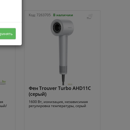
Код:
7263705
В наличии
ринять
Фен Trouver Turbo AHD11C
(серый)
ая
1600 Вт, ионизация, независимая
вый/
регулировка температуры, серый