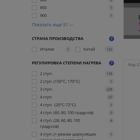
850
1
900
1
Показать еще 51
СТРАНА ПРОИЗВОДСТВА
Италия
Китай
1
132
РЕГУЛИРОВКА СТЕПЕНИ НАГРЕВА
Код:
2
2 ступ.
118
2 ступ. (150°C, 170°C)
1
3 ступ.
228
4 ступ.
67
4 ступ. (20°C-72°C)
1
4 ступ. (60, 80, 100 градусов)
5
4 ступ. (28, 60, 80, 100
4
градусов)
4 ступ. (+ режим циркуляции
1