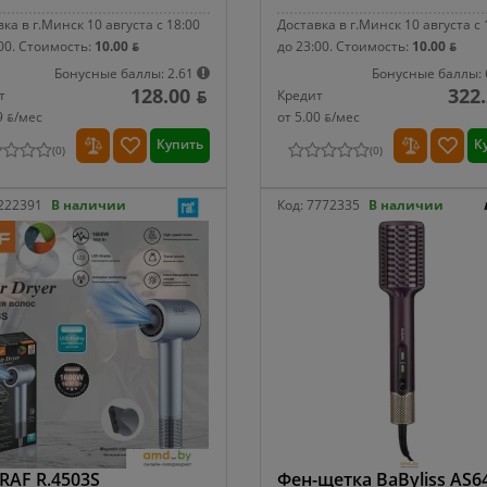
ка в г.Минск 10 августа с 18:00
Доставка в г.Минск 10 августа с 
00.
Стоимость:
10.00 ƃ
до 23:00.
Стоимость:
10.00 ƃ
Бонусные баллы: 2.61
Бонусные баллы: 
128.00 ƃ
322.
т
Кредит
9 ƃ/мec
от 5.00 ƃ/мec
Купить
К
(
0
)
(
0
)
222391
В наличии
Код:
7772335
В наличии
RAF R.4503S
Фен-щетка BaByliss AS6