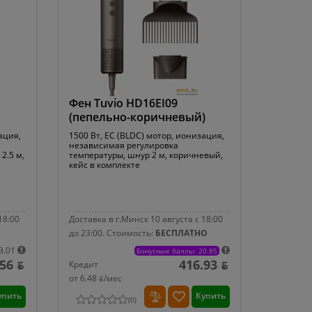
Фен Tuvio HD16EI09
(пепельно-коричневый)
ация,
1500 Вт, EC (BLDC) мотор, ионизация,
независимая регулировка
2.5 м,
температуры, шнур 2 м, коричневый,
кейс в комплекте
18:00
Доставка в г.Минск 10 августа с 18:00
до 23:00.
Стоимость:
БЕСПЛАТНО
3.01
Бонусные баллы: 20.85
56 ƃ
416.93 ƃ
Кредит
от 6.48 ƃ/мec
упить
Купить
(
0
)