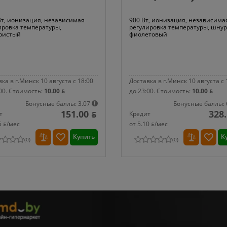
Вт, ионизация, независимая
900 Вт, ионизация, независима
ировка температуры,
регулировка температуры, шнур 
ристый
фиолетовый
ка в г.Минск 10 августа с 18:00
Доставка в г.Минск 10 августа с 
00.
Стоимость:
10.00 ƃ
до 23:00.
Стоимость:
10.00 ƃ
Бонусные баллы: 3.07
Бонусные баллы: 
151.00 ƃ
328.
т
Кредит
5 ƃ/мec
от 5.10 ƃ/мec
Купить
К
(
0
)
(
0
)