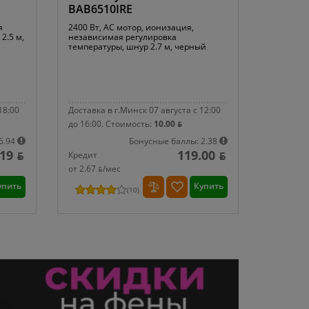
BAB6510IRE
я
2400 Вт, AC мотор, ионизация,
2.5 м,
независимая регулировка
температуры, шнур 2.7 м, черный
18:00
Доставка в г.Минск 07 августа с 12:00
до 16:00.
Стоимость:
10.00 ƃ
6.94
Бонусные баллы: 2.38
19 ƃ
119.00 ƃ
Кредит
от 2.67 ƃ/мec
упить
Купить
(
10
)