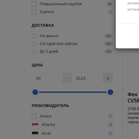
испол
Повышенный кешбэк
94
источ
Уценка
1
Код:
6
ДОСТАВКА
Не важно
481
Сегодня или завтра
283
До 5 дней
450
ЦЕНА
-
ƃ
Фен 
CV58
ПРОИЗВОДИТЕЛЬ
2100 
незав
Artero
1
темпе
черн
Atlanta
4
Atvel
1