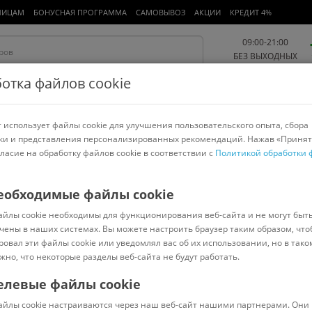
ЛИЦАМ
БОНУСНАЯ ПРОГРАММА
САМОВЫВОЗ
АКЦИИ
КРЕДИТ 4%
09:00-21:00
БЕЗ ВЫХОДНЫХ
отка файлов cookie
 использует файлы cookie для улучшения пользовательского опыта, сбора
Работа и офис
Авто и мото
Детям и мамам
Красота и
спорт
ки и представления персонализированных рекомендаций. Нажав «Принят
гласие на обработку файлов cookie в соответствии с
Политикой обработки 
арнитуры
Ноутбуки
Пылесосы
Роботы-пылесосы
Телевизоры
еобходимые файлы cookie
айлы cookie необходимы для функционирования веб-сайта и не могут быт
чены в наших системах. Вы можете настроить браузер таким образом, что
ровал эти файлы cookie или уведомлял вас об их использовании, но в тако
ciMen
жно, что некоторые разделы веб-сайта не будут работать.
Xiaomi
Фен-щетка
Дорожный фен
Philips
Scarlett
елевые файлы cookie
айлы cookie настраиваются через наш веб-сайт нашими партнерами. Они 