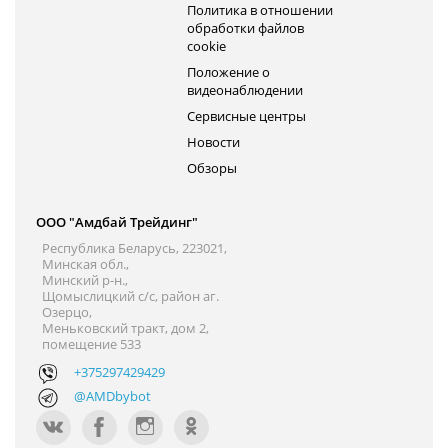
Политика в отношении
обработки файлов
cookie
Положение о
видеонаблюдении
Сервисные центры
Новости
Обзоры
ООО "Амдбай Трейдинг"
Республика Беларусь, 223021,
Минская обл.,
Минский р-н.,
Щомыслицкий с/с, район аг.
Озерцо,
Меньковский тракт, дом 2,
помещение 533
+375297429429
@AMDbybot