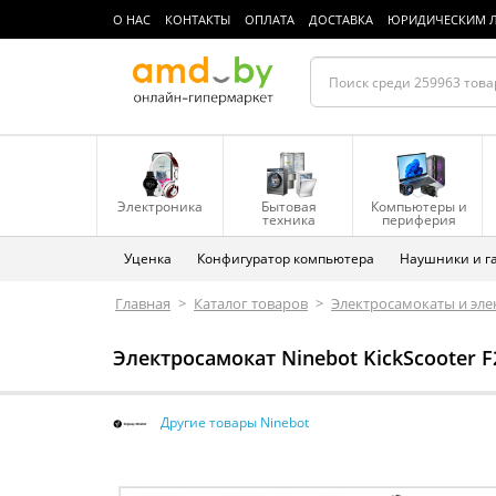
О НАС
КОНТАКТЫ
ОПЛАТА
ДОСТАВКА
ЮРИДИЧЕСКИМ 
Электроника
Бытовая
Компьютеры и
техника
периферия
Уценка
Конфигуратор компьютера
Наушники и г
Главная
>
Каталог товаров
>
Электросамокаты и эле
Электросамокат Ninebot KickScooter F
Другие товары Ninebot