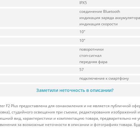
IPX5
соединение Bluetooth
индикация заряда аккумулятор
индикация скорости
10"
10"
поворотники
стоп-сигнал
передняя фара
57
подключение к смартфону
Заметили неточность в описании?
ter F2 Plus предоставлена для ознакомления и не является публичной офер
ровка), студийного освещения при съемке, редактирования изображений и
ешний вид, характеристики и комплектацию товара, предварительно не у
винения за возможные неточности в описании и фотографиях товара. Бу