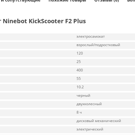
inebot KickScooter F2 Plus
электросамокат
взрослый/подростковый
120
25
400
55
10.2
черный
двухколесный
8 ч
дисковый механический
электрический