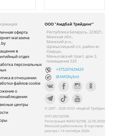
ормация
ООО "Амдбай Трейдинг"
Республика Беларусь, 223021,
личная оферта
Минская обл.,
ернет-магазина
Минский р-н.,
.by
Щомыслицкий с/с, район аг.
ащение в
Озерцо,
Меньковский тракт, дом 2,
антийный отдел
помещение 533
аботка персональных
+375297429429
ных
@AMDbybot
итика в отношении
аботки файлов cookie
ожение о
еонаблюдении
висные центры
© 2007 - 2026 ООО «Амдбай Трейдинг»
ости
УНП 692162598
оры
Регистрация №692162598, 22.05.2020г.
Минский райисполком. В торговом
реестре с 14 сентября 2020г.