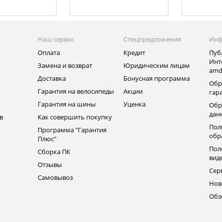
Наш сервис
Спецпредложения
Инф
Оплата
Кредит
Пуб
Инт
Замена и возврат
Юридическим лицам
amd
ь
Доставка
Бонусная программа
Обр
Гарантия на велосипеды
Акции
гар
Гарантия на шины
Уценка
Обр
дан
в
Как совершить покупку
Пол
Программа "Гарантия
обр
Плюс"
Пол
Сборка ПК
вид
Отзывы
Сер
Самовывоз
Нов
Обз