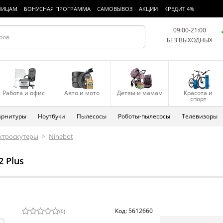
ЛИЦАМ
БОНУСНАЯ ПРОГРАММА
САМОВЫВОЗ
АКЦИИ
КРЕДИТ 4%
09:00-21:00
БЕЗ ВЫХОДНЫХ
Работа и офис
Авто и мото
Детям и мамам
Красота и
спорт
арнитуры
Ноутбуки
Пылесосы
Роботы-пылесосы
Телевизоры
ктроскутеры
>
Ninebot
2 Plus
Код: 5612660
(
0
)