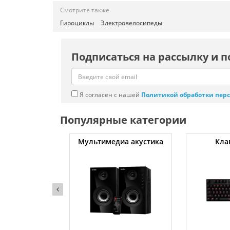
Смотрите также
Гироциклы
Электровелосипеды
Подписаться на рассылку и п
Я согласен с нашей
Политикой обработки пер
Популярные категории
атуты
Мультимедиа акустика
Кла