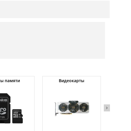
ты памяти
Видеокарты
Угловы
(