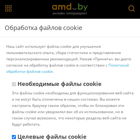
Главная
>
Каталог товаров
>
Обогреватели
>
Electrolux
Обработка файлов cookie
Конвектор Electrolux Rapid Transformer ECH/R-1500
T (электронное управление, без шасси)
Наш сайт использует файлы cookie для улучшения
пользовательского опыта, сбора статистики и представления
персонализированных рекомендаций. Нажав «Принять», вы даете
Другие товары Electrolux
согласие на обработку файлов cookie в соответствии с
Политикой
обработки файлов cookie
.
Необходимые файлы cookie
Эти файлы cookie необходимы для функционирования веб-сайта
и не могут быть отключены в наших системах. Вы можете
настроить браузер таким образом, чтобы он блокировал эти
файлы cookie или уведомлял вас об их использовании, но в
таком случае возможно, что некоторые разделы веб-сайта не
будут работать.
Целевые файлы cookie