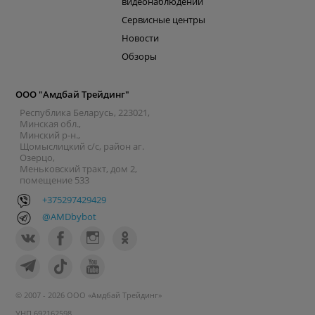
видеонаблюдении
Сервисные центры
Новости
Обзоры
ООО "Амдбай Трейдинг"
Республика Беларусь, 223021,
Минская обл.,
Минский р-н.,
Щомыслицкий с/с, район аг.
Озерцо,
Меньковский тракт, дом 2,
помещение 533
+375297429429
@AMDbybot
© 2007 - 2026 ООО «Амдбай Трейдинг»
УНП 692162598