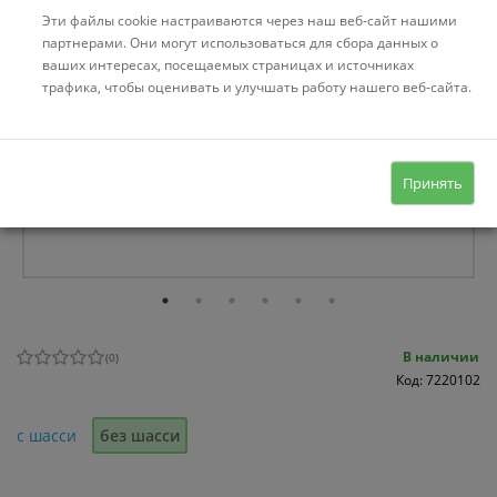
Эти файлы cookie настраиваются через наш веб-сайт нашими
партнерами. Они могут использоваться для сбора данных о
ваших интересах, посещаемых страницах и источниках
трафика, чтобы оценивать и улучшать работу нашего веб-сайта.
Принять
В наличии
(
0
)
Код: 7220102
с шасси
без шасси