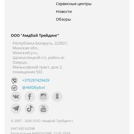
Сервисные центры
Новости
Обзоры
ООО "Амдбай Трейдинг"
Республика Беларусь, 223021,
Минская обл.,
Минский р-н.,
Щомыслицкий с/с, район аг.
Озерцо,
Меньковский тракт, дом 2,
помещение 533
+375297429429
@AMDbybot
© 2007 - 2026 ООО «Амдбай Трейдинг»
УНП 692162598
Регистрация №692162598, 22.05.2020г.