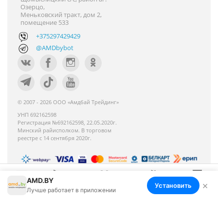
Озерцо,
Меньковский тракт, дом 2,
помещение 533
+375297429429
@AMDbybot
© 2007 - 2026 ООО «Амдбай Трейдинг»
УНП 692162598
Регистрация №692162598, 22.05.2020г.
Минский райисполком. В торговом
реестре с 14 сентября 2020г.
AMD.BY
Номер телефона работников местных
×
Установить
Меню
Корзина
Избранное
Сравнение
Войти
Лучше работает в приложении
исполнительных и распорядительных органов по
месту государственной регистрации ООО «Амдбай
Трейдинг», уполномоченных рассматривать