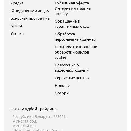
Кредит
Публичная оферта
Интернет-магазина
Юридическим лицам
amd.by
Бонусная программа
Обращение в
Акции
гарантийный отдел
Уценка
Обработка
персональных данных
Политика в отношении
обработки файлов
cookie
Положение о
видеонаблюдении
Сервисные центры
Новости
Обзоры
ООО "Амдбай Трейдинг"
Республика Беларусь, 223021,
Минская обл.,
Минский р-н.,
Щомыслицкий с/с, район аг.