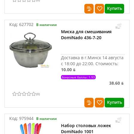
(
0
)
Купить
Код:
627702
В наличии
Миска для смешивания
DomiNado 436-7-20
Доставка в г.Минск 14 августа
с 18:00 до 22:00.
Стоимость:
10.00 ƃ
Бонусные баллы: 1.93
38.60 ƃ
(
0
)
Купить
Код:
975944
В наличии
Набор столовых ложек
DomiNado 1001