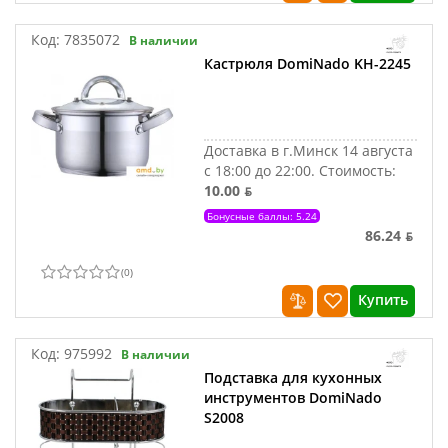
Код:
7835072
В наличии
Кастрюля DomiNado KH-2245
Доставка в г.Минск 14 августа
с 18:00 до 22:00.
Стоимость:
10.00 ƃ
Бонусные баллы: 5.24
86.24 ƃ
(
0
)
Купить
Код:
975992
В наличии
Подставка для кухонных
инструментов DomiNado
S2008