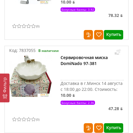
10.00 ƃ
Бонусные баллы: 3.92
78.32 ƃ
(
0
)
Купить
Код:
7837055
В наличии
Сервировочная миска
DomiNado 97-381
Фильтр
Доставка в г.Минск 14 августа
с 18:00 до 22:00.
Стоимость:
10.00 ƃ
Бонусные баллы: 2.36
47.28 ƃ
(
0
)
Купить