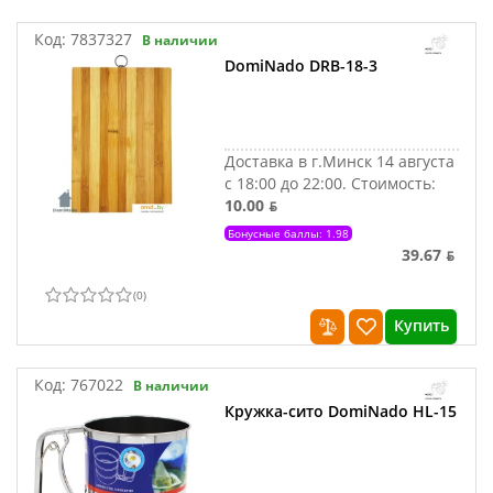
Код:
7837327
В наличии
DomiNado DRB-18-3
Доставка в г.Минск 14 августа
с 18:00 до 22:00.
Стоимость:
10.00 ƃ
Бонусные баллы: 1.98
39.67 ƃ
(
0
)
Купить
Код:
767022
В наличии
Кружка-сито DomiNado HL-15