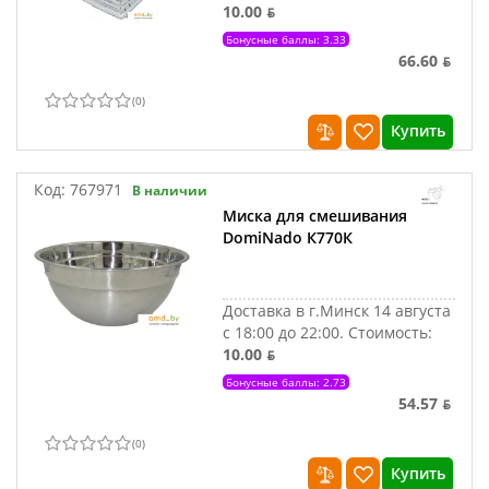
10.00 ƃ
Бонусные баллы: 3.33
66.60 ƃ
(
0
)
Купить
Код:
767971
В наличии
Миска для смешивания
DomiNado К770К
Доставка в г.Минск 14 августа
с 18:00 до 22:00.
Стоимость:
10.00 ƃ
Бонусные баллы: 2.73
54.57 ƃ
(
0
)
Купить