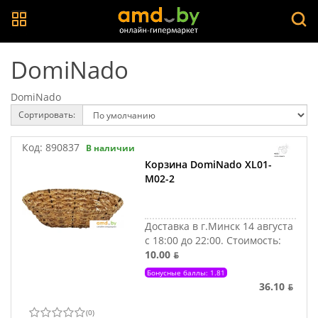
DomiNado
DomiNado
Сортировать:
Код:
890837
В наличии
Корзина DomiNado XL01-
M02-2
Доставка в г.Минск 14 августа
с 18:00 до 22:00.
Стоимость:
10.00 ƃ
Бонусные баллы: 1.81
36.10 ƃ
(
0
)