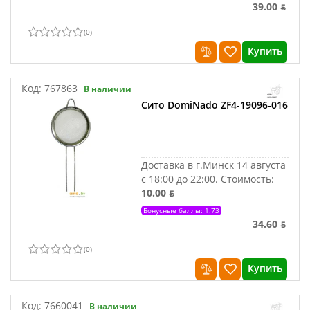
39.00 ƃ
(
0
)
Купить
Код:
767863
В наличии
Сито DomiNado ZF4-19096-016
Доставка в г.Минск 14 августа
с 18:00 до 22:00.
Стоимость:
10.00 ƃ
Бонусные баллы: 1.73
34.60 ƃ
(
0
)
Купить
Код:
7660041
В наличии