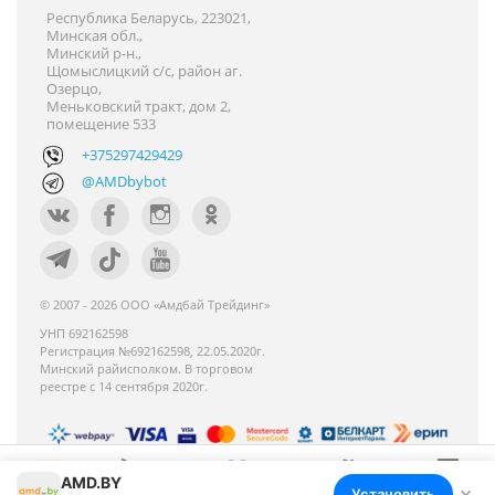
Республика Беларусь, 223021,
Минская обл.,
Минский р-н.,
Щомыслицкий с/с, район аг.
Озерцо,
Меньковский тракт, дом 2,
помещение 533
+375297429429
@AMDbybot
© 2007 - 2026 ООО «Амдбай Трейдинг»
УНП 692162598
Регистрация №692162598, 22.05.2020г.
Минский райисполком. В торговом
реестре с 14 сентября 2020г.
AMD.BY
Номер телефона работников местных
×
Установить