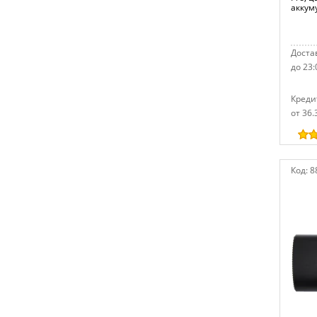
аккуму
Достав
до 23:
Креди
от 36.
Код:
8