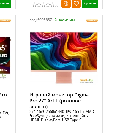
упить
Купить
(
0
)
Код:
6005857
В наличии
Pro
Игровой монитор Digma
Pro 27" Art L (розовое
золото)
27", 16:9, 2560x1440, IPS, 165 Гц, AMD
 TV),
FreeSync, динамики, интерфейсы
y
HDMI+DisplayPort+USB Type-C