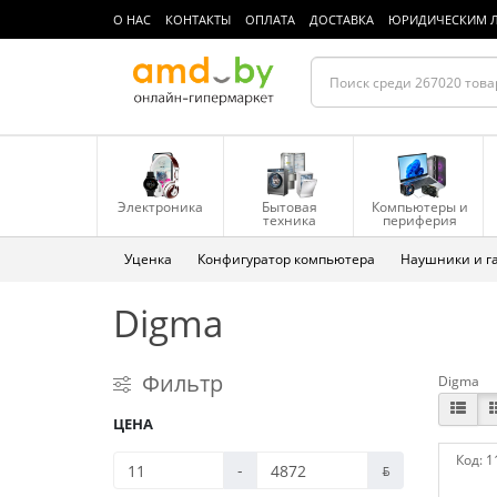
О НАС
КОНТАКТЫ
ОПЛАТА
ДОСТАВКА
ЮРИДИЧЕСКИМ 
Электроника
Бытовая
Компьютеры и
техника
периферия
Уценка
Конфигуратор компьютера
Наушники и г
Digma
Фильтр
Digma
ЦЕНА
Код:
1
-
ƃ