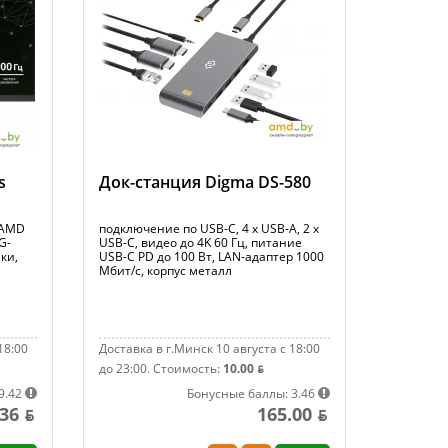
s
Док-станция Digma DS-580
, AMD
подключение по USB-C, 4 x USB-A, 2 x
G-
USB-C, видео до 4K 60 Гц, питание
ки,
USB-C PD до 100 Вт, LAN-адаптер 1000
Мбит/с, корпус металл
18:00
Доставка в г.Минск 10 августа с 18:00
до 23:00.
Стоимость:
10.00 ƃ
9.42
Бонусные баллы: 3.46
36 ƃ
165.00 ƃ