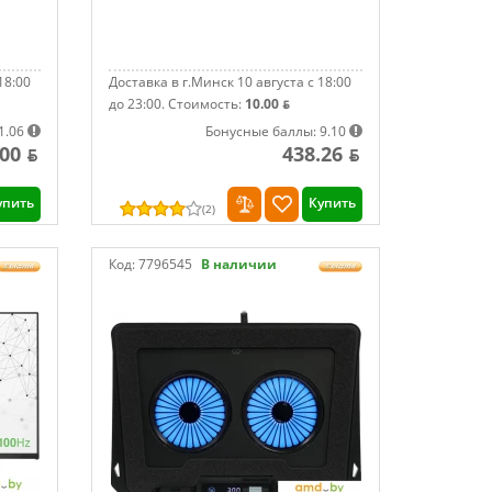
18:00
Доставка в г.Минск 10 августа с 18:00
до 23:00.
Стоимость:
10.00 ƃ
1.06
Бонусные баллы: 9.10
.00 ƃ
438.26 ƃ
упить
Купить
(
2
)
Код:
7796545
В наличии