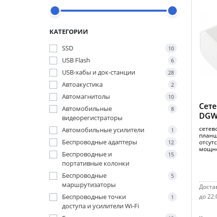
КАТЕГОРИИ
SSD
10
USB Flash
6
USB-хабы и док-станции
28
Автоакустика
2
Автомагнитолы
10
Сете
Автомобильные
8
DGW
видеорегистраторы
сетев
Автомобильные усилители
1
планш
Беспроводные адаптеры
отсут
12
мощно
Беспроводные и
15
портативные колонки
Беспроводные
5
маршрутизаторы
Достав
Беспроводные точки
до 22:
1
доступа и усилители Wi-Fi