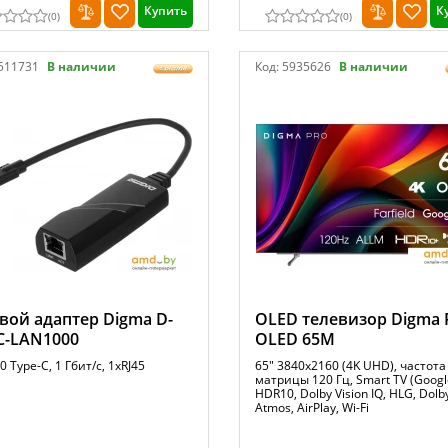
Купить
К
(
0
)
(
0
)
511731
В наличии
Код:
5935626
В наличии
вой адаптер Digma D-
OLED телевизор Digma 
C-LAN1000
OLED 65M
0 Type-C, 1 Гбит/с, 1xRJ45
65" 3840x2160 (4K UHD), частота
матрицы 120 Гц, Smart TV (Google
HDR10, Dolby Vision IQ, HLG, Dolb
Atmos, AirPlay, Wi-Fi