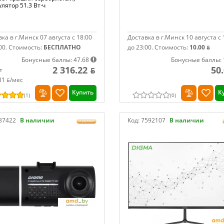
лятор 51.3 Вт·ч
ка в г.Минск 07 августа с 18:00
Доставка в г.Минск 10 августа с 
00.
Стоимость:
БЕСПЛАТНО
до 23:00.
Стоимость:
10.00 ƃ
Бонусные баллы: 47.68
Бонусные баллы: 
2 316.22 ƃ
50
т
31 ƃ/мec
Купить
К
(
1
)
(
0
)
87422
В наличии
Код:
7592107
В наличии