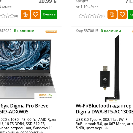
20.99 ƃ
71
т
Кредит
3 ƃ/мec
от 1.10 ƃ/мec
Купить
К
(
0
)
(
0
)
342982
В наличии
Код:
5870815
В наличии
бук Digma Pro Breve
Wi-Fi/Bluetooth адаптер
5R7-ADXW05
Digma DWA-BT5-AC1300
1920 x 1080, IPS, 60 Гц, AMD Ryzen
USB 3.0 Type-A, 802.11ac (Wi-Fi
U, 16 ГБ DDR4, SSD 512 ГБ,
5)/Bluetooth 5.0, до 867 Mbps, а
карта встроенная, Windows 11
5 dBi, цвет черный
цвет крышки серебристый,