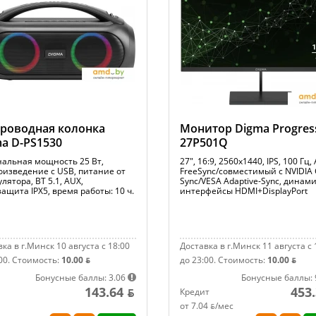
роводная колонка
Монитор Digma Progres
a D-PS1530
27P501Q
альная мощность 25 Вт,
27", 16:9, 2560x1440, IPS, 100 Гц
оизведение с USB, питание от
FreeSync/совместимый с NVIDIA 
лятора, BT 5.1, AUX,
Sync/VESA Adaptive-Sync, динами
ащита IPX5, время работы: 10 ч.
интерфейсы HDMI+DisplayPort
ка в г.Минск 10 августа с 18:00
Доставка в г.Минск 11 августа с 
00.
Стоимость:
10.00 ƃ
до 23:00.
Стоимость:
10.00 ƃ
Бонусные баллы: 3.06
Бонусные баллы: 
143.64 ƃ
453.
Кредит
от 7.04 ƃ/мec