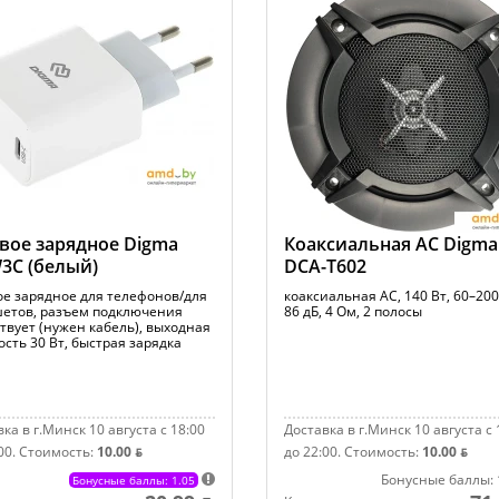
вое зарядное Digma
Коаксиальная АС Digma
3C (белый)
DCA-T602
ое зарядное для телефонов/для
коаксиальная АС, 140 Вт, 60–200
етов, разъем подключения
86 дБ, 4 Ом, 2 полосы
ствует (нужен кабель), выходная
сть 30 Вт, быстрая зарядка
ка в г.Минск 10 августа с 18:00
Доставка в г.Минск 10 августа с 
00.
Стоимость:
10.00 ƃ
до 22:00.
Стоимость:
10.00 ƃ
Бонусные баллы: 
Бонусные баллы: 1.05