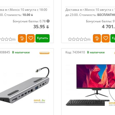
ка в г.Минск 10 августа с 18:00
Доставка в г.Минск 10 августа с 
00.
Стоимость:
10.00 ƃ
до 23:00.
Стоимость:
БЕСПЛАТН
Бонусные баллы: 0.78
Бонусные баллы: 9
35.95 ƃ
4 701
Купить
К
(
0
)
(
0
)
308845
В наличии
Код:
7439410
В наличии