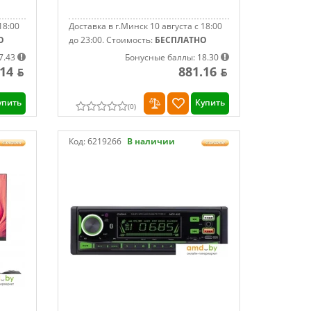
18:00
Доставка в г.Минск 10 августа с 18:00
О
до 23:00.
Стоимость:
БЕСПЛАТНО
7.43
Бонусные баллы: 18.30
.14 ƃ
881.16 ƃ
упить
Купить
(
0
)
Код:
6219266
В наличии