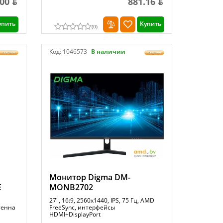
.00 ƃ
881.16 ƃ
упить
Купить
(
0
)
Код:
1046573
В наличии
Монитор Digma DM-
E
MONB2702
27", 16:9, 2560x1440, IPS, 75 Гц, AMD
нтенна
FreeSync, интерфейсы
HDMI+DisplayPort