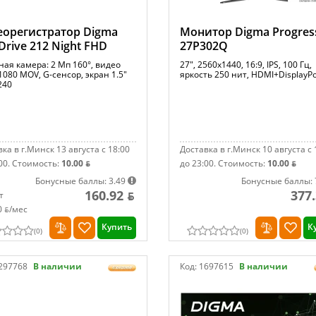
орегистратор Digma
Монитор Digma Progres
Drive 212 Night FHD
27P302Q
ная камера: 2 Мп 160°, видео
27", 2560x1440, 16:9, IPS, 100 Гц,
080 MOV, G-сенсор, экран 1.5"
яркость 250 нит, HDMI+DisplayPo
240
ка в г.Минск 13 августа с 18:00
Доставка в г.Минск 10 августа с 
00.
Стоимость:
10.00 ƃ
до 23:00.
Стоимость:
10.00 ƃ
Бонусные баллы: 3.49
Бонусные баллы: 
160.92 ƃ
377.
т
0 ƃ/мec
Купить
К
(
0
)
(
0
)
297768
В наличии
Код:
1697615
В наличии