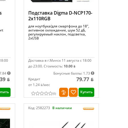
s
Подставка Digma D-NCP170-
2x110RGB
для ноутбука/для смартфона до 18",
rt
активное охлаждение, шум 52 дБ,
регулируемый наклон, подсветка,
2xUSB
18:00
Доставка в г.Минск 11 августа с 18:00
до 23:00.
Стоимость:
10.00 ƃ
7.84
Бонусные баллы: 1.73
39 ƃ
79.77 ƃ
Кредит
от 1.24 ƃ/мec
упить
Купить
(
0
)
Код:
2582273
В наличии