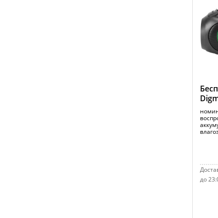
Бесп
Digm
номин
воспр
аккуму
влагоз
Достав
до 23: