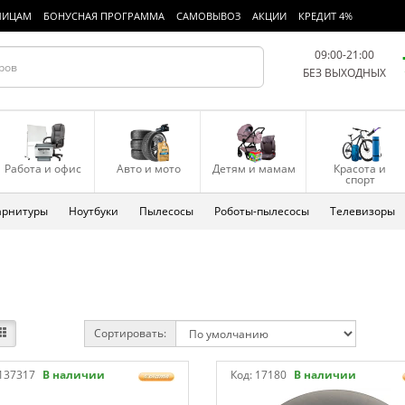
ЛИЦАМ
БОНУСНАЯ ПРОГРАММА
САМОВЫВОЗ
АКЦИИ
КРЕДИТ 4%
09:00-21:00
БЕЗ ВЫХОДНЫХ
Работа и офис
Авто и мото
Детям и мамам
Красота и
спорт
арнитуры
Ноутбуки
Пылесосы
Роботы-пылесосы
Телевизоры
Сортировать:
137317
В наличии
Код:
17180
В наличии