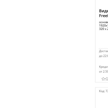
Виде
Free
основ
1920x1
320 x 
Достав
до 22:
Креди
от 2.5
Код:
7