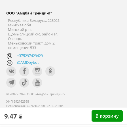
ООО "Амдбай Трейдинг"
Республика Беларусь, 223021,
Минская обл.,
Минский р-н.,
Щомыслицкий с/с, район аг.
Озерцо,
Меньковский тракт, дом 2,
помещение 533
+375297429429
@AMDbybot
© 2007 - 2026 ООО «Амдбай Трейдинг»
УНП 692162598
Регистрация №692162598, 22.05.2020г.
Минский райисполком. В торговом
9.47 ƃ
В корзину
реестре с 14 сентября 2020г.