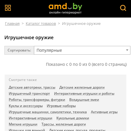
Главная
>
Каталог товаров
>
Игрушечное оружие
Игрушечное оружие
Популярные
Сортировать:
Показано с 0 по 0 из 0 (всего 0 страниц)
Смотрите также
Детские автотреки, трассы
Детские железные дороги
Игрушечный транспорт
Интерактивные игрушки и роботы
Роботы, трансформеры, фигурки
Воздушные змеи
Куклы и аксессуары
Игровые наборы
Игрушечные машинки, самолетики, техника
Активные игры
Интерактивные игрушки
Кукольные домики
Мягкие игрушки
Трассы, железные дороги
Игрушки для ванной
Детские кухни, посуда, продукты