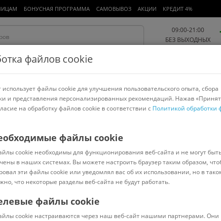
ЛИЦАМ
БОНУСНАЯ ПРОГРАММА
САМОВЫВОЗ
АКЦИИ
КРЕДИТ 4%
09:00-21:00
БЕЗ ВЫХОДНЫХ
отка файлов cookie
 использует файлы cookie для улучшения пользовательского опыта, сбора
Работа и офис
Авто и мото
Детям и мамам
Красота и
спорт
ки и представления персонализированных рекомендаций. Нажав «Принят
гласие на обработку файлов cookie в соответствии с
Политикой обработки 
арнитуры
Ноутбуки
Пылесосы
Роботы-пылесосы
Телевизоры
стулья
>
ПОЛЕСЬЕ
еобходимые файлы cookie
айлы cookie необходимы для функционирования веб-сайта и не могут быт
но-оливковый)
чены в наших системах. Вы можете настроить браузер таким образом, что
ровал эти файлы cookie или уведомлял вас об их использовании, но в тако
жно, что некоторые разделы веб-сайта не будут работать.
елевые файлы cookie
Код: 7069784
(
0
)
айлы cookie настраиваются через наш веб-сайт нашими партнерами. Они 