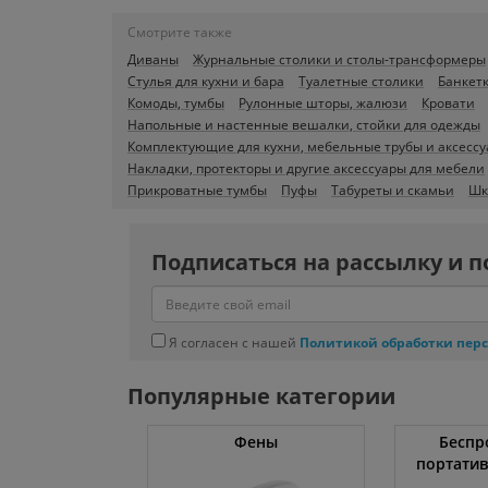
Смотрите также
Диваны
Журнальные столики и столы-трансформеры
Стулья для кухни и бара
Туалетные столики
Банкетк
Комоды, тумбы
Рулонные шторы, жалюзи
Кровати
Напольные и настенные вешалки, стойки для одежды
Комплектующие для кухни, мебельные трубы и аксесс
Накладки, протекторы и другие аксессуары для мебели
Прикроватные тумбы
Пуфы
Табуреты и скамьи
Шк
Подписаться на рассылку и п
Я согласен с нашей
Политикой обработки пер
Популярные категории
тяжки
Фены
Беспр
портати