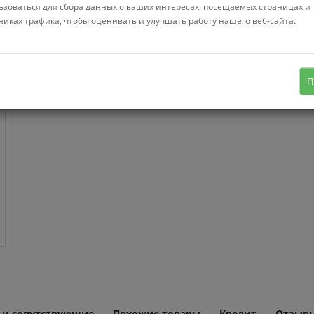
ьзоваться для сбора данных о ваших интересах, посещаемых страницах и
Нет в нал
никах трафика, чтобы оценивать и улучшать работу нашего веб-сайта.
детский стул, материал стула:
П
пластик
 и сопутствующие
Похожие товары
Кредит
Отзывы