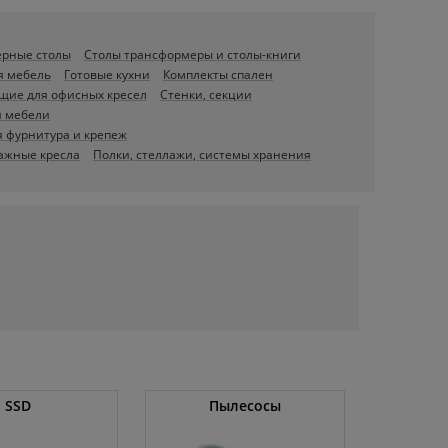
ерные столы
Столы трансформеры и столы-книги
я мебель
Готовые кухни
Комплекты спален
щие для офисных кресел
Стенки, секции
я мебели
 фурнитура и крепеж
ажные кресла
Полки, стеллажи, системы хранения
SSD
Пылесосы
Операт