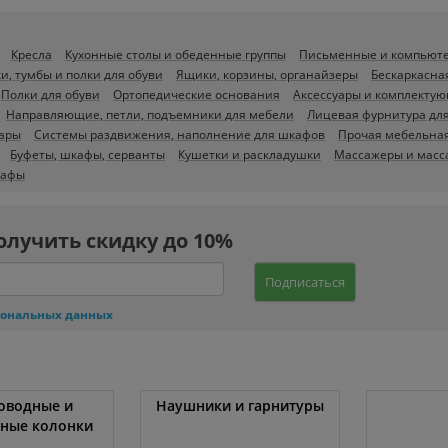
Кресла
Кухонные столы и обеденные группы
Письменные и компьют
и, тумбы и полки для обуви
Ящики, корзины, органайзеры
Бескаркасна
Полки для обуви
Ортопедические основания
Аксессуары и комплектую
Направляющие, петли, подъемники для мебели
Лицевая фурнитура дл
уары
Системы раздвижения, наполнение для шкафов
Прочая мебельная
Буфеты, шкафы, серванты
Кушетки и раскладушки
Массажеры и масс
афы
олучить скидку до 10%
Подписаться
сональных данных
оводные и
Наушники и гарнитуры
вные колонки