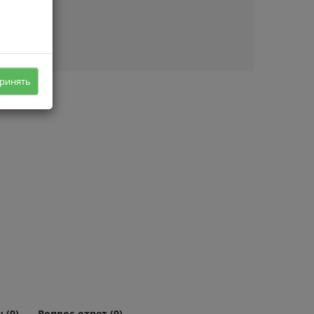
ичии
ринять
 (0)
Вопрос-ответ (0)