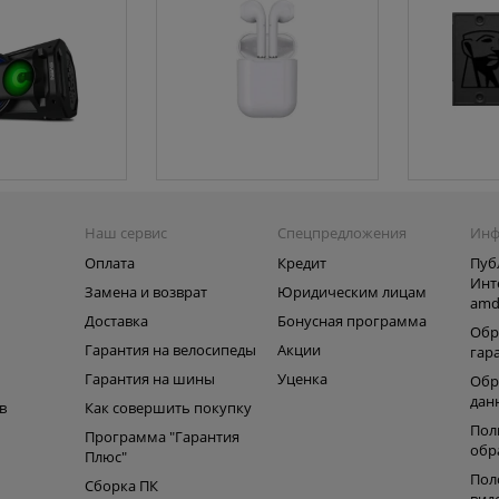
Наш сервис
Спецпредложения
Инф
Оплата
Кредит
Пуб
Инт
Замена и возврат
Юридическим лицам
amd
ь
Доставка
Бонусная программа
Обр
Гарантия на велосипеды
Акции
гар
Гарантия на шины
Уценка
Обр
дан
в
Как совершить покупку
Пол
Программа "Гарантия
обр
Плюс"
Пол
Сборка ПК