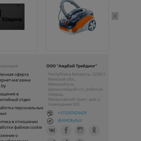
ормация
ООО "Амдбай Трейдинг"
Республика Беларусь, 223021,
личная оферта
Минская обл.,
ернет-магазина
Минский р-н.,
.by
Щомыслицкий с/с, район аг.
ащение в
Озерцо,
Меньковский тракт, дом 2,
антийный отдел
помещение 533
аботка персональных
+375297429429
ных
@AMDbybot
итика в отношении
аботки файлов cookie
ожение о