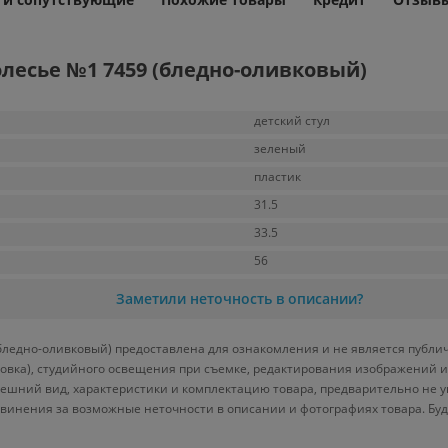
лесье №1 7459 (бледно-оливковый)
детский стул
зеленый
пластик
31.5
33.5
56
Заметили неточность в описании?
бледно-оливковый) предоставлена для ознакомления и не является публич
ровка), студийного освещения при съемке, редактирования изображений и
ешний вид, характеристики и комплектацию товара, предварительно не у
винения за возможные неточности в описании и фотографиях товара. Бу