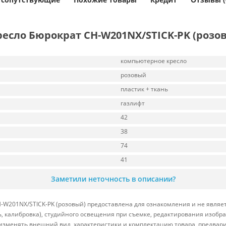
есло Бюрократ CH-W201NX/STICK-PK (розо
компьютерное кресло
розовый
пластик + ткань
газлифт
42
38
74
41
Заметили неточность в описании?
W201NX/STICK-PK (розовый) предоставлена для ознакомления и не являет
ь, калибровка), студийного освещения при съемке, редактирования изоб
 изменять внешний вид, характеристики и комплектацию товара, предвар