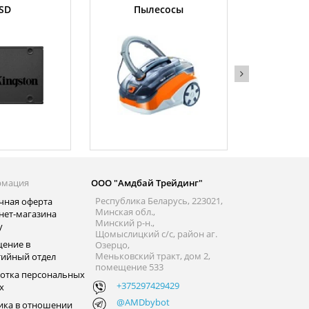
SD
Пылесосы
Оператив
рмация
ООО "Амдбай Трейдинг"
Республика Беларусь, 223021,
чная оферта
Минская обл.,
нет-магазина
Минский р-н.,
y
Щомыслицкий с/с, район аг.
ение в
Озерцо,
Меньковский тракт, дом 2,
тийный отдел
помещение 533
отка персональных
+375297429429
х
@AMDbybot
ика в отношении