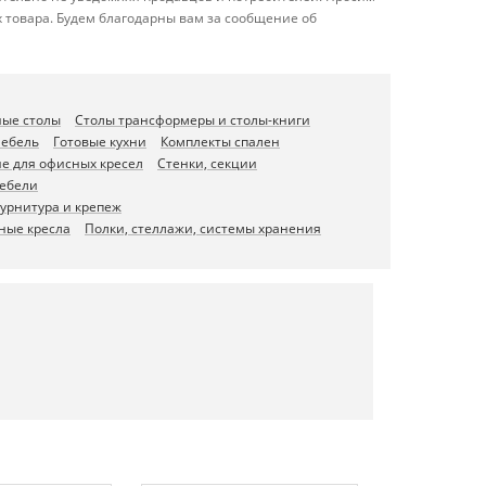
 товара. Будем благодарны вам за сообщение об
ые столы
Столы трансформеры и столы-книги
мебель
Готовые кухни
Комплекты спален
е для офисных кресел
Стенки, секции
мебели
урнитура и крепеж
ные кресла
Полки, стеллажи, системы хранения