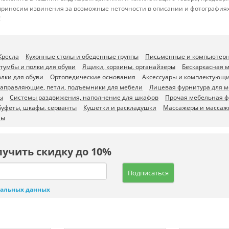
 приносим извинения за возможные неточности в описании и фотографиях
!
Кресла
Кухонные столы и обеденные группы
Письменные и компьютерн
 тумбы и полки для обуви
Ящики, корзины, органайзеры
Бескаркасная 
лки для обуви
Ортопедические основания
Аксессуары и комплектующи
аправляющие, петли, подъемники для мебели
Лицевая фурнитура для 
ы
Системы раздвижения, наполнение для шкафов
Прочая мебельная ф
Буфеты, шкафы, серванты
Кушетки и раскладушки
Массажеры и массаж
фы
лучить скидку до 10%
Подписаться
нальных данных