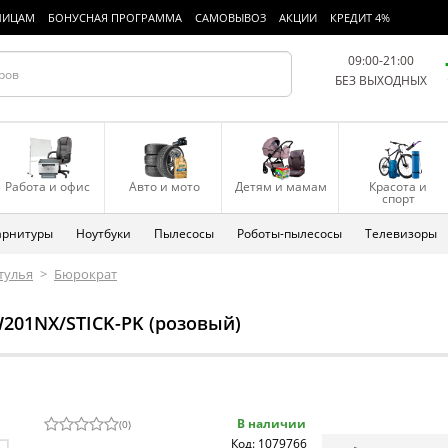
ЛИЦАМ
БОНУСНАЯ ПРОГРАММА
САМОВЫВОЗ
АКЦИИ
КРЕДИТ 4%
09:00-21:00
БЕЗ ВЫХОДНЫХ
Работа и офис
Авто и мото
Детям и мамам
Красота и
спорт
арнитуры
Ноутбуки
Пылесосы
Роботы-пылесосы
Телевизоры
стулья
>
Бюрократ
201NX/STICK-PK (розовый)
В наличии
(
0
)
Код: 1079766