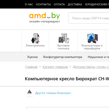
О НАС
КОНТАКТЫ
ОПЛАТА
ДОСТАВКА
ЮРИДИЧЕСКИМ 
Электроника
Бытовая
Компьютеры и
техника
периферия
Уценка
Конфигуратор компьютера
Наушники и г
Главная
>
Каталог товаров
>
Детские парты, столы, 
Компьютерное кресло Бюрократ CH-W
Другие товары Бюрократ