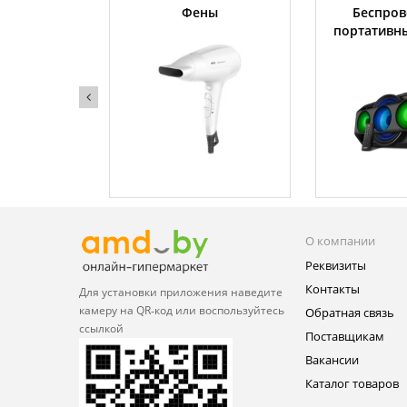
жки
Фены
Беспров
портативн
О компании
Реквизиты
Контакты
Для установки приложения
наведите
камеру на QR‑код или
воспользуйтесь
Обратная связь
ссылкой
Поставщикам
Вакансии
Каталог товаров