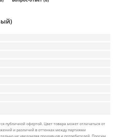
вый)
ся публичной офертой. Цвет товара может отличаться от
ражений и различий в оттенках между партиями
ительно не уведомляя продавцов и потребителей. Просим