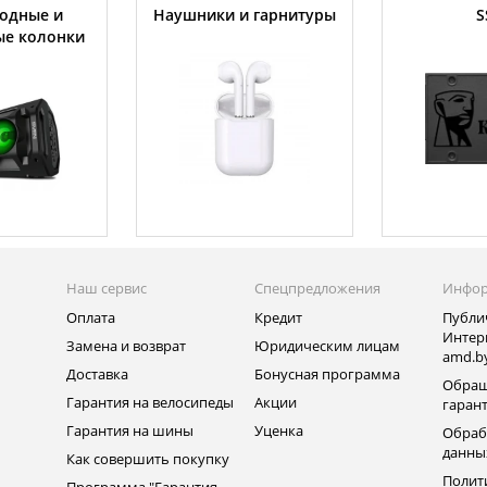
одные и
Наушники и гарнитуры
S
ые колонки
Наш сервис
Спецпредложения
Инфо
Оплата
Кредит
Публи
Интер
Замена и возврат
Юридическим лицам
amd.b
Доставка
Бонусная программа
Обращ
Гарантия на велосипеды
Акции
гаран
Гарантия на шины
Уценка
Обраб
данны
Как совершить покупку
Полит