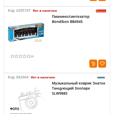
Код:
6205747
Нет в наличии
Пианино/синтезатор
Bondibon ВВ4945
(
0
)
Код:
842664
Нет в наличии
Музыкальный коврик Знаток
Танцующий Зоопарк
SLW9885