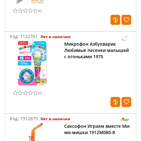
(
0
)
Код:
1122761
Нет в наличии
Микрофон Азбукварик
Любимые песенки малышей
с огоньками 1975
(
0
)
Код:
7312879
Нет в наличии
Саксофон Играем вместе Ми-
ми-мишки 1912M080-R