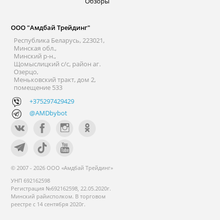
Обзоры
ООО "Амдбай Трейдинг"
Республика Беларусь, 223021,
Минская обл.,
Минский р-н.,
Щомыслицкий с/с, район аг.
Озерцо,
Меньковский тракт, дом 2,
помещение 533
+375297429429
@AMDbybot
© 2007 - 2026 ООО «Амдбай Трейдинг»
УНП 692162598
Регистрация №692162598, 22.05.2020г.
Минский райисполком. В торговом
реестре с 14 сентября 2020г.