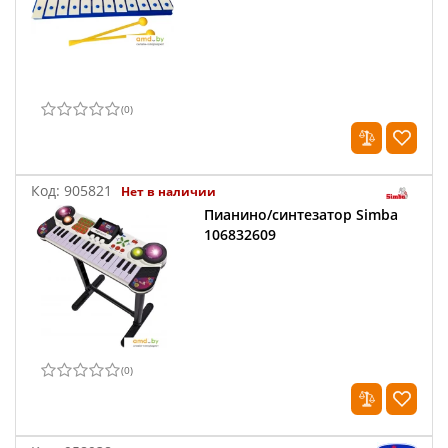
(
0
)
Код:
905821
Нет в наличии
Пианино/синтезатор Simba
106832609
(
0
)