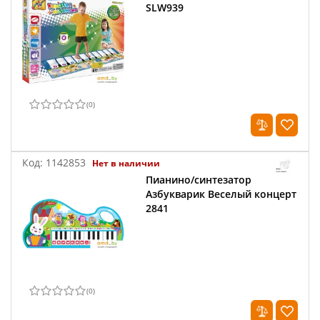
SLW939
(
0
)
Код:
1142853
Нет в наличии
Пианино/синтезатор
Азбукварик Веселый концерт
2841
(
0
)