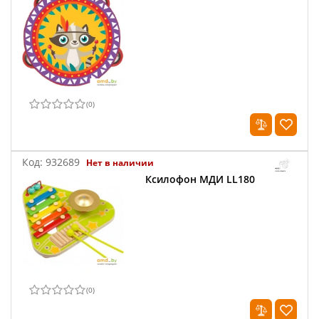
(
0
)
Код:
932689
Нет в наличии
Ксилофон МДИ LL180
(
0
)