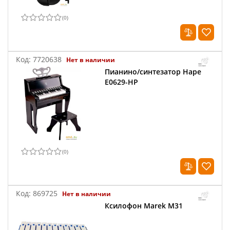
(
0
)
Код:
7720638
Нет в наличии
Пианино/синтезатор Hape
E0629-HP
(
0
)
Код:
869725
Нет в наличии
Ксилофон Marek M31