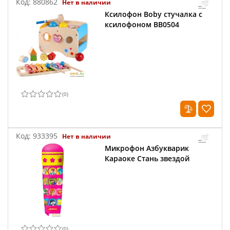
Код:
880862
Нет в наличии
Ксилофон Boby стучалка с
ксилофоном BB0504
(
0
)
Код:
933395
Нет в наличии
Микрофон Азбукварик
Караоке Стань звездой
(
0
)