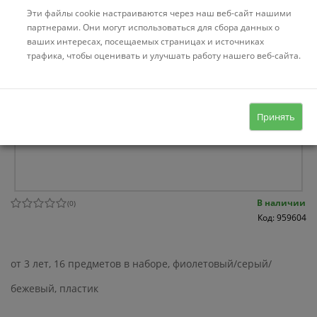
Эти файлы cookie настраиваются через наш веб-сайт нашими
партнерами. Они могут использоваться для сбора данных о
ваших интересах, посещаемых страницах и источниках
трафика, чтобы оценивать и улучшать работу нашего веб-сайта.
Принять
В наличии
(
0
)
Код: 959604
от 3 лет, 16 предметов в наборе, фиолетовый/серый/
бежевый, пластик