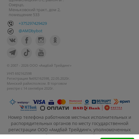
Озерцо,
Меньковский тракт, дом 2,
помещение 533
+375297429429
@AMDbybot
© 2007 - 2026 ООО «Амдбай Трейдинг»
УНП 692162598
Регистрация №692162598, 22.05.2020г.
Минский райисполком. В торговом
реестре с 14 сентября 2020г.
Номер телефона работников местных исполнительных и
распорядительных органов по месту государственной
регистрации ООО «Амдбай Трейдинг», уполномоченных
рассматривать обращения покупателей: +375 17 270-35-