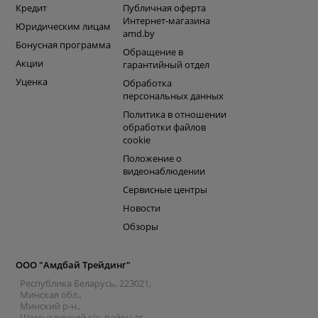
Кредит
Публичная оферта
Интернет-магазина
Юридическим лицам
amd.by
Бонусная программа
Обращение в
Акции
гарантийный отдел
Уценка
Обработка
персональных данных
Политика в отношении
обработки файлов
cookie
Положение о
видеонаблюдении
Сервисные центры
Новости
Обзоры
ООО "Амдбай Трейдинг"
Республика Беларусь, 223021,
Минская обл.,
Минский р-н.,
Щомыслицкий с/с, район аг.