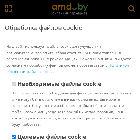
Главная
>
Каталог товаров
>
Детские кухни, посуда, продукты
Обработка файлов cookie
>
ПОЛЕСЬЕ
Набор игрушечной посуды Полесье Настенька с
Наш сайт использует файлы cookie для улучшения
подносом на 2 персоны 3940
пользовательского опыта, сбора статистики и представления
персонализированных рекомендаций. Нажав «Принять», вы даете
согласие на обработку файлов cookie в соответствии с
Политикой
Другие товары ПОЛЕСЬЕ
обработки файлов cookie
.
Необходимые файлы cookie
Эти файлы cookie необходимы для функционирования веб-сайта
и не могут быть отключены в наших системах. Вы можете
настроить браузер таким образом, чтобы он блокировал эти
файлы cookie или уведомлял вас об их использовании, но в
таком случае возможно, что некоторые разделы веб-сайта не
будут работать.
Целевые файлы cookie